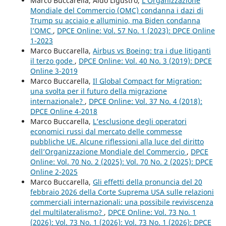
Marco Buccarella, Aldo Ligustro,
L’Organizzazione
Mondiale del Commercio (OMC) condanna i dazi di
Trump su acciaio e alluminio, ma Biden condanna
l’OMC
,
DPCE Online: Vol. 57 No. 1 (2023): DPCE Online
1-2023
Marco Buccarella,
Airbus vs Boeing: tra i due litiganti
il terzo gode
,
DPCE Online: Vol. 40 No. 3 (2019): DPCE
Online 3-2019
Marco Buccarella,
Il Global Compact for Migration:
una svolta per il futuro della migrazione
internazionale?
,
DPCE Online: Vol. 37 No. 4 (2018):
DPCE Online 4-2018
Marco Buccarella,
L’esclusione degli operatori
economici russi dal mercato delle commesse
pubbliche UE. Alcune riflessioni alla luce del diritto
dell’Organizzazione Mondiale del Commercio
,
DPCE
Online: Vol. 70 No. 2 (2025): Vol. 70 No. 2 (2025): DPCE
Online 2-2025
Marco Buccarella,
Gli effetti della pronuncia del 20
febbraio 2026 della Corte Suprema USA sulle relazioni
commerciali internazionali: una possibile reviviscenza
del multilateralismo?
,
DPCE Online: Vol. 73 No. 1
(2026): Vol. 73 No. 1 (2026): Vol. 73 No. 1 (2026): DPCE