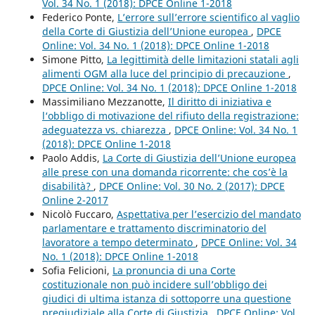
Vol. 34 No. 1 (2018): DPCE Online 1-2018
Federico Ponte,
L’errore sull’errore scientifico al vaglio
della Corte di Giustizia dell’Unione europea
,
DPCE
Online: Vol. 34 No. 1 (2018): DPCE Online 1-2018
Simone Pitto,
La legittimità delle limitazioni statali agli
alimenti OGM alla luce del principio di precauzione
,
DPCE Online: Vol. 34 No. 1 (2018): DPCE Online 1-2018
Massimiliano Mezzanotte,
Il diritto di iniziativa e
l‘obbligo di motivazione del rifiuto della registrazione:
adeguatezza vs. chiarezza
,
DPCE Online: Vol. 34 No. 1
(2018): DPCE Online 1-2018
Paolo Addis,
La Corte di Giustizia dell’Unione europea
alle prese con una domanda ricorrente: che cos’è la
disabilità?
,
DPCE Online: Vol. 30 No. 2 (2017): DPCE
Online 2-2017
Nicolò Fuccaro,
Aspettativa per l’esercizio del mandato
parlamentare e trattamento discriminatorio del
lavoratore a tempo determinato
,
DPCE Online: Vol. 34
No. 1 (2018): DPCE Online 1-2018
Sofia Felicioni,
La pronuncia di una Corte
costituzionale non può incidere sull’obbligo dei
giudici di ultima istanza di sottoporre una questione
pregiudiziale alla Corte di Giustizia
,
DPCE Online: Vol.