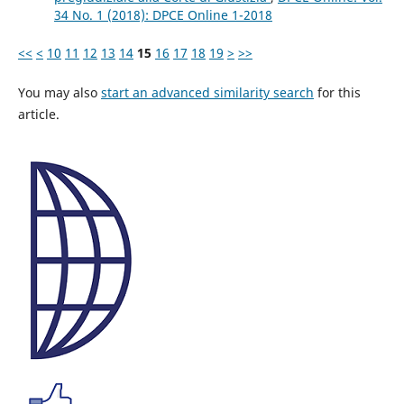
34 No. 1 (2018): DPCE Online 1-2018
<<
<
10
11
12
13
14
15
16
17
18
19
>
>>
You may also
start an advanced similarity search
for this
article.