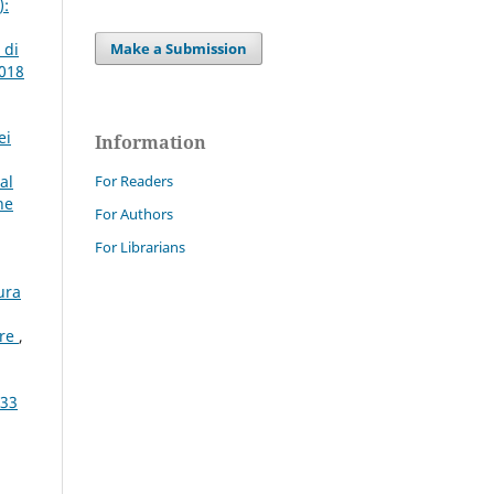
):
Make a Submission
 di
2018
ei
Information
For Readers
al
ne
For Authors
For Librarians
ura
ere
,
 33