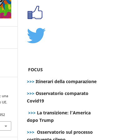
FOCUS
>>>
Itinerari della comparazione
>>>
Osservatorio comparato
g: una
Covid19
e UE.
>>>
La transizione: l’America
952
dopo Trump
>>>
Osservatorio sul processo
costituente cileno