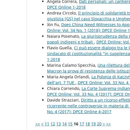
Angela Correra,
Dati personali: un cantier
DPCE Online 1-2018
Andrea Circolo,
Il principio di solidarietà
giustizia (GS) nel caso Slovacchia e Unghe
Xin Fu,
Does China Need Witnesses to Appe
Online: Vol. 34 No. 1 (2018): DPCE Online 
Naiara Posenato,
La giurisprudenza della Co
popoli indigeni e tribali
,
DPCE Online: Vol
Flavio Guella,
Ci può essere dialogo tra le C
sindacato di costituzionalità “in supplenz
1-2018
Marina Calamo Specchia,
Una rilettura de
Macron la prova di resistenza delle istituzi
Maria Angela Orlandi,
La Polonia di Kaczyń
dell’art. 7 TUE
,
DPCE Online: Vol. 33 No. 4
Chiara Correndo,
La Corte Suprema indiana 
DPCE Online: Vol. 33 No. 4 (2017): DPCE O
Davide Strazzari,
Diritto a un ricorso effe
ricorrente nelle controversie in materia d
No. 4 (2017): DPCE Online 4-2017
<<
<
11
12
13
14
15
16
17
18
19
20
>
>>