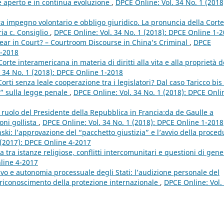
e aperto e in continua evoluzione
,
DPCE Online: Vol. 34 No. 1 (2018
 tra impegno volontario e obbligo giuridico. La pronuncia della Corte
ria c. Consiglio
,
DPCE Online: Vol. 34 No. 1 (2018): DPCE Online 1-
ar in Court? – Courtroom Discourse in China’s Criminal
,
DPCE
1-2018
rte interamericana in materia di diritti alla vita e alla proprietà d
. 34 No. 1 (2018): DPCE Online 1-2018
orti senza leale cooperazione tra i legislatori? Dal caso Taricco bis 
a” sulla legge penale
,
DPCE Online: Vol. 34 No. 1 (2018): DPCE Onli
l ruolo del Presidente della Repubblica in Francia:da de Gaulle a
oni gollista
,
DPCE Online: Vol. 34 No. 1 (2018): DPCE Online 1-2018
ski: l’approvazione del “pacchetto giustizia” e l’avvio della proced
 (2017): DPCE Online 4-2017
tra istanze religiose, conflitti intercomunitari e questioni di gen
nline 4-2017
ttivo e autonomia processuale degli Stati: l’audizione personale del
i riconoscimento della protezione internazionale
,
DPCE Online: Vol.