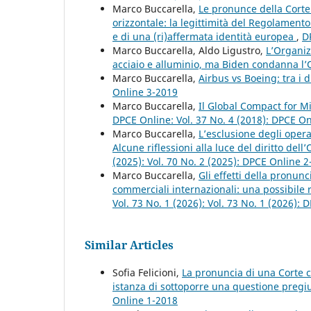
Marco Buccarella,
Le pronunce della Corte
orizzontale: la legittimità del Regolamen
e di una (ri)affermata identità europea
,
D
Marco Buccarella, Aldo Ligustro,
L’Organi
acciaio e alluminio, ma Biden condanna 
Marco Buccarella,
Airbus vs Boeing: tra i d
Online 3-2019
Marco Buccarella,
Il Global Compact for Mi
DPCE Online: Vol. 37 No. 4 (2018): DPCE O
Marco Buccarella,
L’esclusione degli oper
Alcune riflessioni alla luce del diritto d
(2025): Vol. 70 No. 2 (2025): DPCE Online 
Marco Buccarella,
Gli effetti della pronun
commerciali internazionali: una possibile 
Vol. 73 No. 1 (2026): Vol. 73 No. 1 (2026):
Similar Articles
Sofia Felicioni,
La pronuncia di una Corte c
istanza di sottoporre una questione pregiud
Online 1-2018