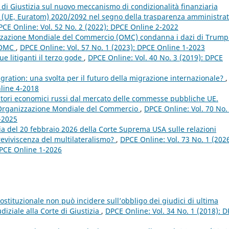
 di Giustizia sul nuovo meccanismo di condizionalità finanziaria
to (UE, Euratom) 2020/2092 nel segno della trasparenza amministrat
PCE Online: Vol. 52 No. 2 (2022): DPCE Online 2-2022
zzazione Mondiale del Commercio (OMC) condanna i dazi di Trump
l’OMC
,
DPCE Online: Vol. 57 No. 1 (2023): DPCE Online 1-2023
ue litiganti il terzo gode
,
DPCE Online: Vol. 40 No. 3 (2019): DPCE
gration: una svolta per il futuro della migrazione internazionale?
,
nline 4-2018
atori economici russi dal mercato delle commesse pubbliche UE.
ell’Organizzazione Mondiale del Commercio
,
DPCE Online: Vol. 70 No.
2-2025
cia del 20 febbraio 2026 della Corte Suprema USA sulle relazioni
reviviscenza del multilateralismo?
,
DPCE Online: Vol. 73 No. 1 (2026
 DPCE Online 1-2026
ostituzionale non può incidere sull’obbligo dei giudici di ultima
iziale alla Corte di Giustizia
,
DPCE Online: Vol. 34 No. 1 (2018): 