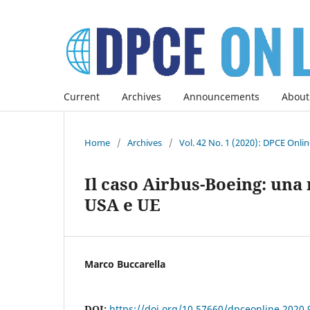
Current
Archives
Announcements
About
Home
/
Archives
/
Vol. 42 No. 1 (2020): DPCE Onli
Il caso Airbus-Boeing: una 
USA e UE
Marco Buccarella
DOI:
https://doi.org/10.57660/dpceonline.2020.