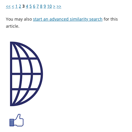
<<
<
1
2
3
4
5
6
7
8
9
10
>
>>
You may also
start an advanced similarity search
for this
article.