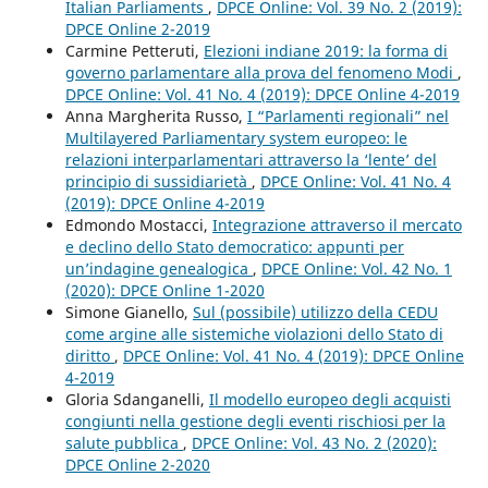
Italian Parliaments
,
DPCE Online: Vol. 39 No. 2 (2019):
DPCE Online 2-2019
Carmine Petteruti,
Elezioni indiane 2019: la forma di
governo parlamentare alla prova del fenomeno Modi
,
DPCE Online: Vol. 41 No. 4 (2019): DPCE Online 4-2019
Anna Margherita Russo,
I “Parlamenti regionali” nel
Multilayered Parliamentary system europeo: le
relazioni interparlamentari attraverso la ‘lente’ del
principio di sussidiarietà
,
DPCE Online: Vol. 41 No. 4
(2019): DPCE Online 4-2019
Edmondo Mostacci,
Integrazione attraverso il mercato
e declino dello Stato democratico: appunti per
un’indagine genealogica
,
DPCE Online: Vol. 42 No. 1
(2020): DPCE Online 1-2020
Simone Gianello,
Sul (possibile) utilizzo della CEDU
come argine alle sistemiche violazioni dello Stato di
diritto
,
DPCE Online: Vol. 41 No. 4 (2019): DPCE Online
4-2019
Gloria Sdanganelli,
Il modello europeo degli acquisti
congiunti nella gestione degli eventi rischiosi per la
salute pubblica
,
DPCE Online: Vol. 43 No. 2 (2020):
DPCE Online 2-2020