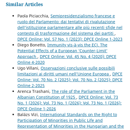
Similar Articles
Paola Piciacchia,
Semipresidenzialismo francese e
ruolo del Parlamento: dai tentativi di rivalutazione
dell’istituzione parlamentare alle più recenti sfide nel
contesto di trasformazione del sistema dei partiti
,
DPCE Online: Vol. 57 No. 1 (2023): DPCE Online 1-2023
Diego Bonetto,
Immunity vis-à-vis the ECJ. The
Potential Effects of a European ‘Counter-Limit’
Approach
,
DPCE Online: Vol. 45 No. 4 (2020): DPCE
Online 4-2020
Ugo Villani,
Osservazioni conclusive sulle possibili
limitazioni ai diritti umani nell’Unione Europea
,
DPCE
Online: Vol. 70 No. 2 (2025): Vol. 70 No. 2 (2025): DPCE
Online 2-2025
Arenca Trashani,
The role of the Parliament in the
Albanian Constitution of 1925
,
DPCE Online: Vol. 73
No. 1 (2026): Vol. 73 No. 1 (2026): Vol. 73 No. 1 (2026):
DPCE Online 1-2026
Balázs Vizi,
International Standards on the Right to
Participation of Minorities in Public Life and
Representation of Minorities in the Hungarian and the