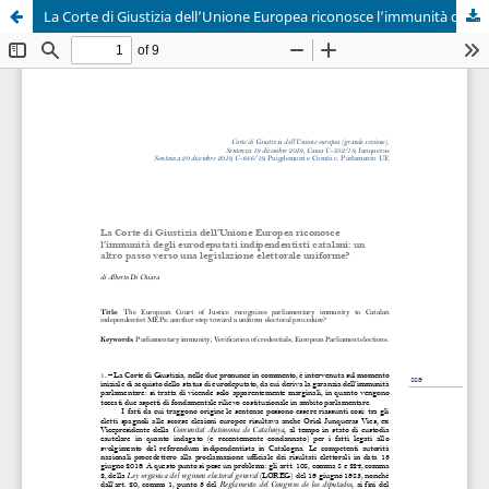
La Corte di Giustizia dell’Unione Europea riconosce l’immunità degli eurodeputati indipendentisti catalani: un altro passo verso una legislazione elettorale uniforme?