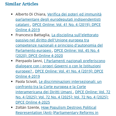
Similar Articles
Alberto Di Chiara,
Verifica dei poteri ed immunità
parlamentare degli eurodeputati indipendentisti
catalani
,
DPCE Online: Vol. 41 No. 4 (2019): DPCE
Online 4-2019
Francesco Battaglia,
La disciplina sull’elettorato
passivo nel diritto dell’Unione europea tra
competenze nazionali e principio d’autonomia del
Parlamento europeo
,
DPCE Online: Vol. 45 No. 4
(2020): DPCE Online 4-2020
Pierpaolo Ianni,
I Parlamenti nazionali preferiscono
dialogare con i propri Governi o con le Istituzioni
europee?
,
DPCE Online: Vol. 41 No. 4 (2019): DPCE
Online 4-2019
Paola Scivoli,
Le discriminazioni intersezionali: un
confronto tra la Corte europea e la Corte
interamericana dei Diritti Umani
,
DPCE Online: Vol. 72
No. 4 (2025): Vol. 72 No. 4 (2025): Vol. 72 No. 4 (2025):
DPCE Online 4-2025
Zoltán Szente,
How Populism Destroys Political
Representation (Anti-)Parliamentary Reforms in