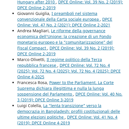
Hungary after 2010
,
DPCE Online: Vol. 39 No. 2 (2019):
DPCE Online 2-2019
Giovanni Guiglia,
I preamboli nel sistema
convenzionale della Carta sociale europea
,
DPCE
Online: Vol. 47 No. 2 (2021): DPCE Online 2-2021
Andrea Magliari,
Le riforme della governance
economica dell’Unione: la creazione di un Fondo
monetario europeo e la “comunitarizzazione” del
Fiscal Compact
,
DPCE Online: Vol. 39 No. 2 (2019):
DPCE Online 2-2019
Marco Olivetti,
Il regime politico della Terza
repubblica francese
,
DPCE Online: Vol. 72 No. 4
(2025): Vol. 72 No. 4 (2025): Vol. 72 No. 4 (2025): DPCE
Online 4-2025
Francesca Rosa,
Power to the Parliament. La Corte
Suprema dichiara illegittima e nulla la lunga
sospensione del Parlamento
,
DPCE Online: Vol. 40 No.
3 (2019): DPCE Online 3-2019
Luigi Colella,
La “lenta transizione” verso la
democrazia in Bangladesh: profili costituzionali delle
ultime elezioni politiche
,
DPCE Online: Vol. 41 No. 4
(2019): DPCE Online 4-2019