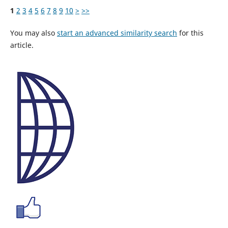
1
2
3
4
5
6
7
8
9
10
>
>>
You may also
start an advanced similarity search
for this
article.