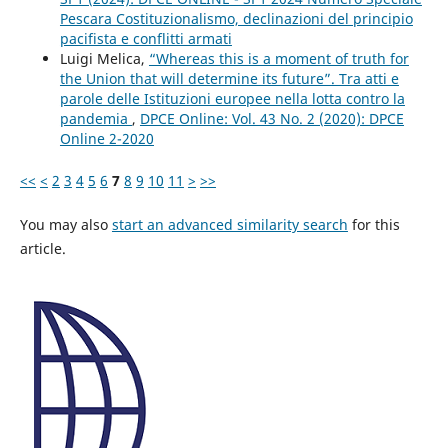
Pescara Costituzionalismo, declinazioni del principio
pacifista e conflitti armati
Luigi Melica,
“Whereas this is a moment of truth for
the Union that will determine its future”. Tra atti e
parole delle Istituzioni europee nella lotta contro la
pandemia
,
DPCE Online: Vol. 43 No. 2 (2020): DPCE
Online 2-2020
<<
<
2
3
4
5
6
7
8
9
10
11
>
>>
You may also
start an advanced similarity search
for this
article.