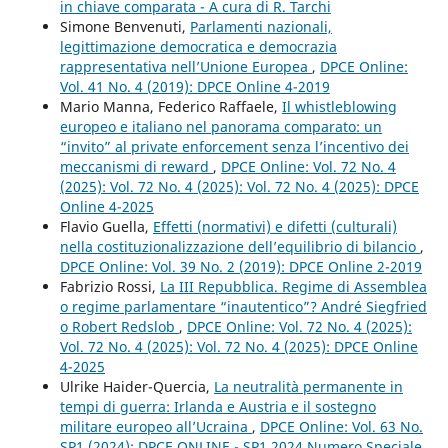
in chiave comparata - A cura di R. Tarchi
Simone Benvenuti,
Parlamenti nazionali,
legittimazione democratica e democrazia
rappresentativa nell’Unione Europea
,
DPCE Online:
Vol. 41 No. 4 (2019): DPCE Online 4-2019
Mario Manna, Federico Raffaele,
Il whistleblowing
europeo e italiano nel panorama comparato: un
“invito” al private enforcement senza l’incentivo dei
meccanismi di reward
,
DPCE Online: Vol. 72 No. 4
(2025): Vol. 72 No. 4 (2025): Vol. 72 No. 4 (2025): DPCE
Online 4-2025
Flavio Guella,
Effetti (normativi) e difetti (culturali)
nella costituzionalizzazione dell’equilibrio di bilancio
,
DPCE Online: Vol. 39 No. 2 (2019): DPCE Online 2-2019
Fabrizio Rossi,
La III Repubblica. Regime di Assemblea
o regime parlamentare “inautentico”? André Siegfried
o Robert Redslob
,
DPCE Online: Vol. 72 No. 4 (2025):
Vol. 72 No. 4 (2025): Vol. 72 No. 4 (2025): DPCE Online
4-2025
Ulrike Haider-Quercia,
La neutralità permanente in
tempi di guerra: Irlanda e Austria e il sostegno
militare europeo all’Ucraina
,
DPCE Online: Vol. 63 No.
SP1 (2024): DPCE ONLINE - SP1 2024 Numero Speciale