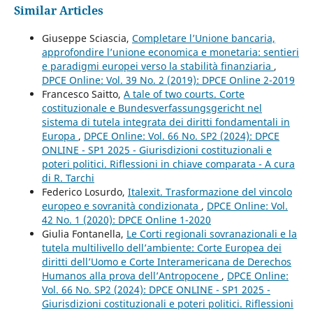
Similar Articles
Giuseppe Sciascia,
Completare l’Unione bancaria,
approfondire l’unione economica e monetaria: sentieri
e paradigmi europei verso la stabilità finanziaria
,
DPCE Online: Vol. 39 No. 2 (2019): DPCE Online 2-2019
Francesco Saitto,
A tale of two courts. Corte
costituzionale e Bundesverfassungsgericht nel
sistema di tutela integrata dei diritti fondamentali in
Europa
,
DPCE Online: Vol. 66 No. SP2 (2024): DPCE
ONLINE - SP1 2025 - Giurisdizioni costituzionali e
poteri politici. Riflessioni in chiave comparata - A cura
di R. Tarchi
Federico Losurdo,
Italexit. Trasformazione del vincolo
europeo e sovranità condizionata
,
DPCE Online: Vol.
42 No. 1 (2020): DPCE Online 1-2020
Giulia Fontanella,
Le Corti regionali sovranazionali e la
tutela multilivello dell’ambiente: Corte Europea dei
diritti dell’Uomo e Corte Interamericana de Derechos
Humanos alla prova dell’Antropocene
,
DPCE Online:
Vol. 66 No. SP2 (2024): DPCE ONLINE - SP1 2025 -
Giurisdizioni costituzionali e poteri politici. Riflessioni