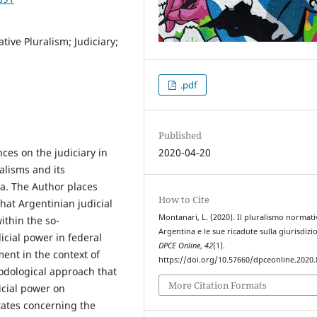
ive Pluralism; Judiciary;
.pdf
Published
ces on the judiciary in
2020-04-20
alisms and its
a. The Author places
How to Cite
hat Argentinian judicial
Montanari, L. (2020). Il pluralismo normati
ithin the so-
Argentina e le sue ricadute sulla giurisdizi
dicial power in federal
DPCE Online
,
42
(1).
ent in the context of
https://doi.org/10.57660/dpceonline.2020.
odological approach that
More Citation Formats
dicial power on
tates concerning the