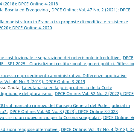
 4 (2018): DPCE Online 4-2018
lla Bosnia ed Erzegovina
,
DPCE Online: Vol. 47 No. 2 (2021): DPCE
lla magistratura in Francia tra proposte di modifica e resistenze
(2020): DPCE Online 4-2020
ne costituzionale e separazione dei poteri: note introduttive
,
DPCE
- SP1 2025 - Giurisdizioni costituzionali e poteri politici. Riflessio
 processo e procedimento amministrativo. Differenze applicative
: Vol. 40 No. 3 (2019): DPCE Online 3-2019
osso Gauta,
La eutanasia en la jurisprudencia de la Corte
 dignidad y del pluralismo
,
DPCE Online: Vol. 52 No. 2 (2022): DPCE
DU sul mancato rinnovo del Consejo General del Poder Judicial in
ino?
,
DPCE Online: Vol. 60 No. 3 (2023): DPCE Online 3-2023
va crisi o un nuovo inizio per la Corona spagnola?
,
DPCE Online: Vo
isdizioni religiose alternative
,
DPCE Online: Vol. 37 No. 4 (2018): D