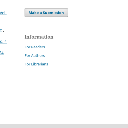
Make a Submission
Vol.
ne
,
Information
o. 4
For Readers
54
For Authors
For Librarians