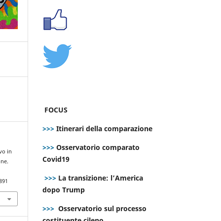
FOCUS
>>>
Itinerari della comparazione
>>>
Osservatorio comparato
vo in
Covid19
one.
>>>
La transizione: l’America
891
dopo Trump
>>>
Osservatorio sul processo
costituente cileno