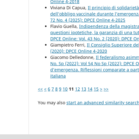
Online 4-2018
Viviana Di Capua,
Il principio di solidarie
dell’obbligo vaccinale durante l’emergenz
72 No. 4 (2025): DPCE Online 4-2025
Flavio Guella,
Indipendenza della magistratu
questioni ipotetiche, la garanzia di una tu
DPCE Online: Vol. 43 No. 2 (2020): DPCE O
Giampietro Ferri,
Il Consiglio Superiore del
(2020): DPCE Online 4-2020
Giacomo Delledonne,
Il federalismo asimm
No. Sp (2022): Vol 54 No Sp (2022): DPCE O
d’emergenza. Riflessioni comparate a partir
italiana
<<
<
6
7
8
9
10
11
12
13
14
15
>
>>
You may also
start an advanced similarity searc