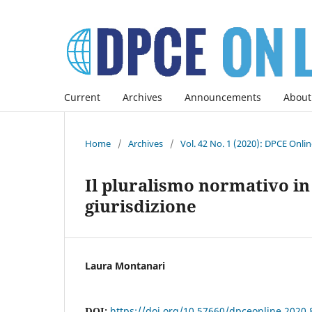
Current
Archives
Announcements
About
Home
/
Archives
/
Vol. 42 No. 1 (2020): DPCE Onli
Il pluralismo normativo in 
giurisdizione
Laura Montanari
DOI:
https://doi.org/10.57660/dpceonline.2020.