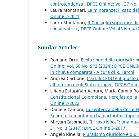
controtendenza
,
DPCE Online: Vol. 37 No.
Laura Montanari,
Le minoranze: il caso de
Online 2-2021
Laura Montanari,
Il Consiglio superiore de
conservatrici
,
DPCE Online: Vol. 45 No. 4 
Similar Articles
Romano Orrù,
Evoluzione della giurisdizio
Online: Vol. 66 No. SP2 (2024): DPCE ONLINE 
in chiave comparata - A cura di R. Tarchi
Andrea Carbone,
L’art. 6 CEDU e il giusto
all’interno degli Stati europei
,
DPCE Online
Liliana Estupiñán Achury, María Camila R
Constitucional Colombiana. Herejías de la
Online 2-2022
Daniele Camoni,
La sentenza della Corte E
Spagna: la montagna ha partorito il topol
Miryam Iacometti,
Il “caso Nóos”: una nuo
31 No. 3 (2017): DPCE Online 3-2017
Angelo Rinella,
Pluralismo giuridico e giur