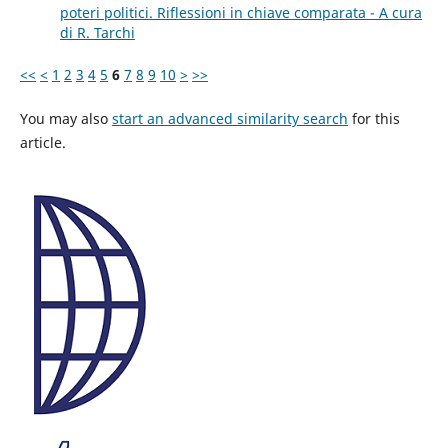
poteri politici. Riflessioni in chiave comparata - A cura
di R. Tarchi
<<
<
1
2
3
4
5
6
7
8
9
10
>
>>
You may also
start an advanced similarity search
for this
article.