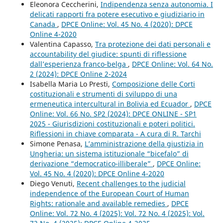
Eleonora Ceccherini,
Indipendenza senza autonomia. I
delicati rapporti fra potere esecutivo e giudiziario in
Canada
,
DPCE Online: Vol. 45 No. 4 (2020): DPCE
Online 4-2020
Valentina Capasso,
Tra protezione dei dati personali e
accountability del giudice: spunti di riflessione
dall’esperienza franco-belga
,
DPCE Online: Vol. 64 No.
2 (2024): DPCE Online 2-2024
Isabella Maria Lo Presti,
Composizione delle Corti
costituzionali e strumenti di sviluppo di una
ermeneutica intercultural in Bolivia ed Ecuador
,
DPCE
Online: Vol. 66 No. SP2 (2024): DPCE ONLINE - SP1
2025 - Giurisdizioni costituzionali e poteri politici.
Riflessioni in chiave comparata - A cura di R. Tarchi
Simone Penasa,
L’amministrazione della giustizia in
Ungheria: un sistema istituzionale “bicefalo” di
derivazione “democratico-illiberale”
,
DPCE Online:
Vol. 45 No. 4 (2020): DPCE Online 4-2020
Diego Venuti,
Recent challenges to the judicial
independence of the European Court of Human
Rights: rationale and available remedies
,
DPCE
Online: Vol. 72 No. 4 (2025): Vol. 72 No. 4 (2025): Vol.