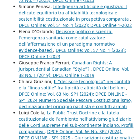
72 No. 4 (2025): DPCE Online 4-2025
Simone Penasa,
Intelligenza artificiale e giustizia: il
delicato equilibrio tra affidabilità tecnologica e
sostenibilità costituzionale in prospettiva comparata
,
DPCE Online: Vol. 51 No. 1 (2022): DPCE Online 1-2022
Elena D'Orlando,
Decisore politico e scienza:
l’emergenza sanitaria come catalizzatore
dell’affermazione di un paradigma normativo
evidence-based
,
DPCE Online: Vol. 57 No. 1 (2023):
DPCE Online 1-2023
Giuseppe Franco Ferrari,
Canadian Rights: A
jurisprudential Canadian “Style”?
,
DPCE Online: Vol.
38 No. 1 (2019): DPCE Online 1-2019
Chiara Graziani,
Il “decisore tecnologico” nei conflitti
e la “linea sottile” fra tipicità e atipicità del bellum
,
DPCE Online: Vol. 63 No. SP1 (2024): DPCE ONLINE -
SP1 2024 Numero Speciale Pescara Costituzionalismo,
declinazioni del principio pacifista e conflitti armati
Luigi Colella,
La Public Trust Doctrine e la tutela
costituzionale dell’ambiente nell’attivismo giudiziario
delle Corti Supreme nel sub-continente indiano. Profili
comparativi
,
DPCE Online: Vol. 66 No. SP2 (2024):
DPCE ONLINE - SP1 2025 - Giurisdizioni costituzionali e