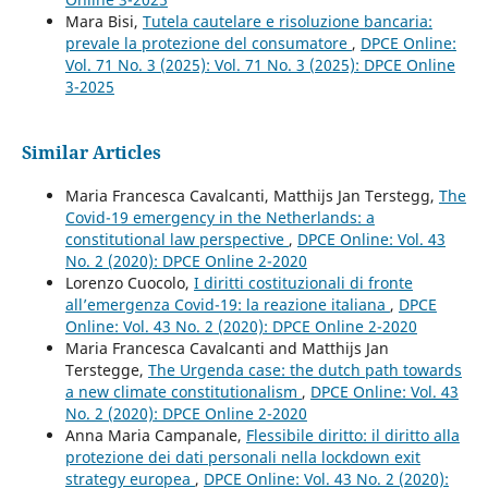
Mara Bisi,
Tutela cautelare e risoluzione bancaria:
prevale la protezione del consumatore
,
DPCE Online:
Vol. 71 No. 3 (2025): Vol. 71 No. 3 (2025): DPCE Online
3-2025
Similar Articles
Maria Francesca Cavalcanti, Matthijs Jan Terstegg,
The
Covid-19 emergency in the Netherlands: a
constitutional law perspective
,
DPCE Online: Vol. 43
No. 2 (2020): DPCE Online 2-2020
Lorenzo Cuocolo,
I diritti costituzionali di fronte
all’emergenza Covid-19: la reazione italiana
,
DPCE
Online: Vol. 43 No. 2 (2020): DPCE Online 2-2020
Maria Francesca Cavalcanti and Matthijs Jan
Terstegge,
The Urgenda case: the dutch path towards
a new climate constitutionalism
,
DPCE Online: Vol. 43
No. 2 (2020): DPCE Online 2-2020
Anna Maria Campanale,
Flessibile diritto: il diritto alla
protezione dei dati personali nella lockdown exit
strategy europea
,
DPCE Online: Vol. 43 No. 2 (2020):