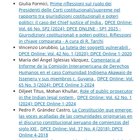
Giulia Formici,
Prime riflessioni sul ruolo dei
Presidenti delle Corti costituzionali/supreme nel
rapporto tra giurisdizioni costituzionali e poteri
politici: il caso del Chief Justice of India
,
DPCE Online:
Vol. 66 No. SP2 (2024): DPCE ONLINE - SP1 2025 -
Giurisdizioni costituzionali e poteri politici. Riflessioni
in chiave comparata - A cura di R. Tarchi
Vincenzo Lorubbio,
La tutela dei soggetti vulnerabili
,
DPCE Online: Vol. 42 No. 1 (2020): DPCE Online 1-2020
María del Ángel Iglesias Vázquez,
Comentario al
Informe de la Comisión Interamericana de Derechos
Humanos en el caso Comunidad Indígena Akawaio de
Isseneru y sus miembros c. Guyana
,
DPCE Online: Vol.
65 No. 3 (2024): DPCE Online 3-2024
Diljeet Titus, Mohan Khullar,
Role of public prosecutor
in the Indian legal system
,
DPCE Online: Vol. 62 No. 1
(2024): DPCE Online 1-2024
Pedro P. Grández Castro,
La Constitución que emerge:
las voces acalladas de las comunidades originarias en
el discurso constitucional peruano de comienzos del
siglo XXI
,
DPCE Online: Vol. 37 No. 4 (2018): DPCE
Online 4-2018