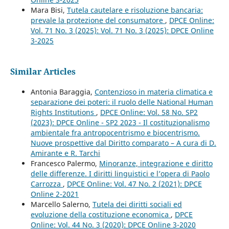
Mara Bisi,
Tutela cautelare e risoluzione bancaria:
prevale la protezione del consumatore
,
DPCE Online:
Vol. 71 No. 3 (2025): Vol. 71 No. 3 (2025): DPCE Online
3-2025
Similar Articles
Antonia Baraggia,
Contenzioso in materia climatica e
separazione dei poteri: il ruolo delle National Human
Rights Institutions
,
DPCE Online: Vol. 58 No. SP2
(2023): DPCE Online - SP2 2023 - Il costituzionalismo
ambientale fra antropocentrismo e biocentrismo.
Nuove prospettive dal Diritto comparato – A cura di D.
Amirante e R. Tarchi
Francesco Palermo,
Minoranze, integrazione e diritto
delle differenze. I diritti linguistici e l’opera di Paolo
Carrozza
,
DPCE Online: Vol. 47 No. 2 (2021): DPCE
Online 2-2021
Marcello Salerno,
Tutela dei diritti sociali ed
evoluzione della costituzione economica
,
DPCE
Online: Vol. 44 No. 3 (2020): DPCE Online 3-2020