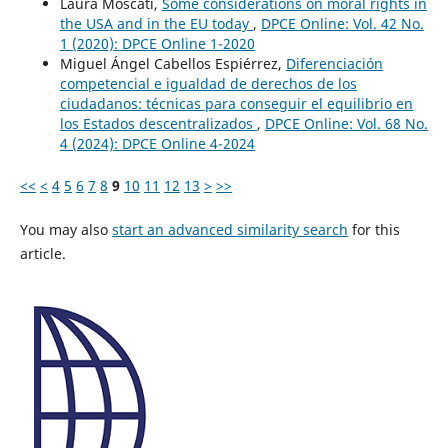
Laura Moscati,
Some considerations on moral rights in
the USA and in the EU today
,
DPCE Online: Vol. 42 No.
1 (2020): DPCE Online 1-2020
Miguel Ángel Cabellos Espiérrez,
Diferenciación
competencial e igualdad de derechos de los
ciudadanos: técnicas para conseguir el equilibrio en
los Estados descentralizados
,
DPCE Online: Vol. 68 No.
4 (2024): DPCE Online 4-2024
<<
<
4
5
6
7
8
9
10
11
12
13
>
>>
You may also
start an advanced similarity search
for this
article.