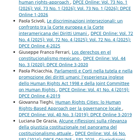
human rights-approach
,
DPCE Online: Vol. 73 No. 1
(2026): Vol. 73 No. 1 (2026): Vol. 73 No. 1 (2026): DPCE
Online 1-2026
Paola Scivoli,
Le discriminazioni intersezionali: un
confronto tra la Corte europea e la Corte
interamericana dei Diritti Umani
,
DPCE Online: Vol. 72
No. 4 (2025): Vol. 72 No. 4 (2025): Vol. 72 No. 4 (2025):
DPCE Online 4-2025
Giuseppe Franco Ferrari,
Los derechos en el
constitucionalismo mexicano
,
DPCE Online: Vol. 44
No. 3 (2020): DPCE Online 3-2020
Paola Piciacchia,
Parlamenti e Corti nella tutela e nella
promozione dei diritti umani: l’esperienza inglese
dello Human Rights Act 1998 e della Joint Committee
on Human Rights
,
DPCE Online: Vol. 41 No. 4 (2019):
DPCE Online 4-2019
Giovanna Tieghi,
Human Rights Cities: lo Human
Rights-Based Approach per la governance locale
,
DPCE Online: Vol. 40 No. 3 (2019): DPCE Online 3-2019
Luciana De Grazia,
Alcune riflessioni sulla rilevanza
della giustizia costituzionale nel panorama del
costituzionalismo attuale
,
DPCE Online: Vol. 66 No.
SP2 (2024): DPCE ONLINE - SP1 2025 - Giurisdizioni