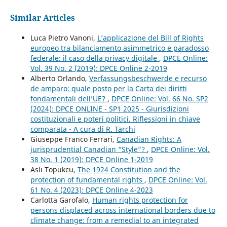
Similar Articles
Luca Pietro Vanoni,
L’applicazione del Bill of Rights
europeo tra bilanciamento asimmetrico e paradosso
federale: il caso della privacy digitale
,
DPCE Online:
Vol. 39 No. 2 (2019): DPCE Online 2-2019
Alberto Orlando,
Verfassungsbeschwerde e recurso
de amparo: quale posto per la Carta dei diritti
fondamentali dell’UE?
,
DPCE Online: Vol. 66 No. SP2
(2024): DPCE ONLINE - SP1 2025 - Giurisdizioni
costituzionali e poteri politici. Riflessioni in chiave
comparata - A cura di R. Tarchi
Giuseppe Franco Ferrari,
Canadian Rights: A
jurisprudential Canadian “Style”?
,
DPCE Online: Vol.
38 No. 1 (2019): DPCE Online 1-2019
Aslı Topukcu,
The 1924 Constitution and the
protection of fundamental rights
,
DPCE Online: Vol.
61 No. 4 (2023): DPCE Online 4-2023
Carlotta Garofalo,
Human rights protection for
persons displaced across international borders due to
climate change: from a remedial to an integrated