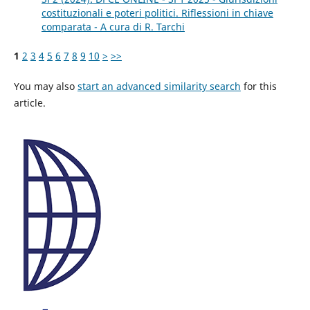
costituzionali e poteri politici. Riflessioni in chiave
comparata - A cura di R. Tarchi
1
2
3
4
5
6
7
8
9
10
>
>>
You may also
start an advanced similarity search
for this
article.