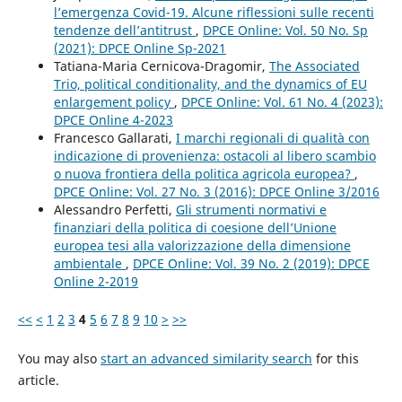
l’emergenza Covid-19. Alcune riflessioni sulle recenti
tendenze dell’antitrust
,
DPCE Online: Vol. 50 No. Sp
(2021): DPCE Online Sp-2021
Tatiana-Maria Cernicova-Dragomir,
The Associated
Trio, political conditionality, and the dynamics of EU
enlargement policy
,
DPCE Online: Vol. 61 No. 4 (2023):
DPCE Online 4-2023
Francesco Gallarati,
I marchi regionali di qualità con
indicazione di provenienza: ostacoli al libero scambio
o nuova frontiera della politica agricola europea?
,
DPCE Online: Vol. 27 No. 3 (2016): DPCE Online 3/2016
Alessandro Perfetti,
Gli strumenti normativi e
finanziari della politica di coesione dell’Unione
europea tesi alla valorizzazione della dimensione
ambientale
,
DPCE Online: Vol. 39 No. 2 (2019): DPCE
Online 2-2019
<<
<
1
2
3
4
5
6
7
8
9
10
>
>>
You may also
start an advanced similarity search
for this
article.