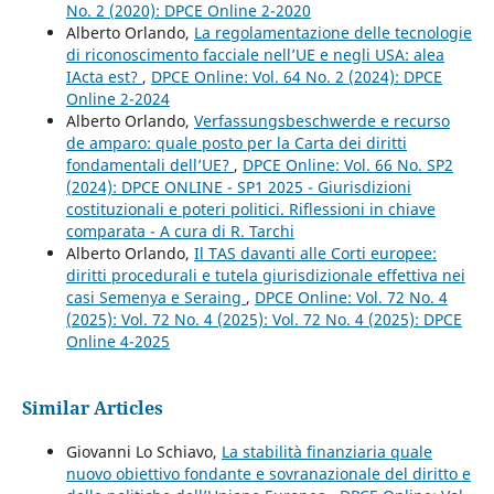
No. 2 (2020): DPCE Online 2-2020
Alberto Orlando,
La regolamentazione delle tecnologie
di riconoscimento facciale nell’UE e negli USA: alea
IActa est?
,
DPCE Online: Vol. 64 No. 2 (2024): DPCE
Online 2-2024
Alberto Orlando,
Verfassungsbeschwerde e recurso
de amparo: quale posto per la Carta dei diritti
fondamentali dell’UE?
,
DPCE Online: Vol. 66 No. SP2
(2024): DPCE ONLINE - SP1 2025 - Giurisdizioni
costituzionali e poteri politici. Riflessioni in chiave
comparata - A cura di R. Tarchi
Alberto Orlando,
Il TAS davanti alle Corti europee:
diritti procedurali e tutela giurisdizionale effettiva nei
casi Semenya e Seraing
,
DPCE Online: Vol. 72 No. 4
(2025): Vol. 72 No. 4 (2025): Vol. 72 No. 4 (2025): DPCE
Online 4-2025
Similar Articles
Giovanni Lo Schiavo,
La stabilità finanziaria quale
nuovo obiettivo fondante e sovranazionale del diritto e