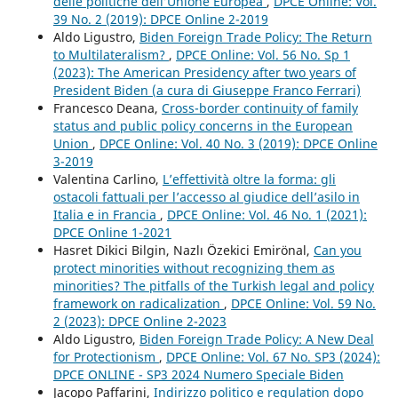
delle politiche dell’Unione Europea
,
DPCE Online: Vol.
39 No. 2 (2019): DPCE Online 2-2019
Aldo Ligustro,
Biden Foreign Trade Policy: The Return
to Multilateralism?
,
DPCE Online: Vol. 56 No. Sp 1
(2023): The American Presidency after two years of
President Biden (a cura di Giuseppe Franco Ferrari)
Francesco Deana,
Cross-border continuity of family
status and public policy concerns in the European
Union
,
DPCE Online: Vol. 40 No. 3 (2019): DPCE Online
3-2019
Valentina Carlino,
L’effettività oltre la forma: gli
ostacoli fattuali per l’accesso al giudice dell’asilo in
Italia e in Francia
,
DPCE Online: Vol. 46 No. 1 (2021):
DPCE Online 1-2021
Hasret Dikici Bilgin, Nazlı Özekici Emirönal,
Can you
protect minorities without recognizing them as
minorities? The pitfalls of the Turkish legal and policy
framework on radicalization
,
DPCE Online: Vol. 59 No.
2 (2023): DPCE Online 2-2023
Aldo Ligustro,
Biden Foreign Trade Policy: A New Deal
for Protectionism
,
DPCE Online: Vol. 67 No. SP3 (2024):
DPCE ONLINE - SP3 2024 Numero Speciale Biden
Jacopo Paffarini,
Indirizzo politico e regulation dopo