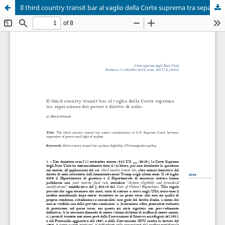
Il third country transit bar al vaglio della Corte suprema tra separazione dei poteri e diritto di asilo.