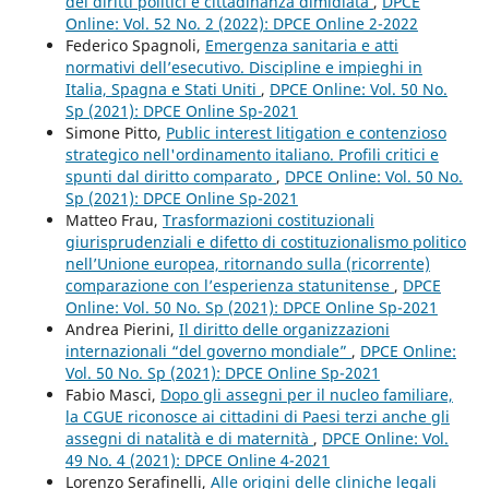
dei diritti politici e cittadinanza dimidiata
,
DPCE
Online: Vol. 52 No. 2 (2022): DPCE Online 2-2022
Federico Spagnoli,
Emergenza sanitaria e atti
normativi dell’esecutivo. Discipline e impieghi in
Italia, Spagna e Stati Uniti
,
DPCE Online: Vol. 50 No.
Sp (2021): DPCE Online Sp-2021
Simone Pitto,
Public interest litigation e contenzioso
strategico nell'ordinamento italiano. Profili critici e
spunti dal diritto comparato
,
DPCE Online: Vol. 50 No.
Sp (2021): DPCE Online Sp-2021
Matteo Frau,
Trasformazioni costituzionali
giurisprudenziali e difetto di costituzionalismo politico
nell’Unione europea, ritornando sulla (ricorrente)
comparazione con l’esperienza statunitense
,
DPCE
Online: Vol. 50 No. Sp (2021): DPCE Online Sp-2021
Andrea Pierini,
Il diritto delle organizzazioni
internazionali “del governo mondiale”
,
DPCE Online:
Vol. 50 No. Sp (2021): DPCE Online Sp-2021
Fabio Masci,
Dopo gli assegni per il nucleo familiare,
la CGUE riconosce ai cittadini di Paesi terzi anche gli
assegni di natalità e di maternità
,
DPCE Online: Vol.
49 No. 4 (2021): DPCE Online 4-2021
Lorenzo Serafinelli,
Alle origini delle cliniche legali