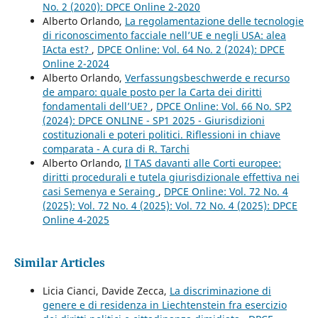
No. 2 (2020): DPCE Online 2-2020
Alberto Orlando,
La regolamentazione delle tecnologie
di riconoscimento facciale nell’UE e negli USA: alea
IActa est?
,
DPCE Online: Vol. 64 No. 2 (2024): DPCE
Online 2-2024
Alberto Orlando,
Verfassungsbeschwerde e recurso
de amparo: quale posto per la Carta dei diritti
fondamentali dell’UE?
,
DPCE Online: Vol. 66 No. SP2
(2024): DPCE ONLINE - SP1 2025 - Giurisdizioni
costituzionali e poteri politici. Riflessioni in chiave
comparata - A cura di R. Tarchi
Alberto Orlando,
Il TAS davanti alle Corti europee:
diritti procedurali e tutela giurisdizionale effettiva nei
casi Semenya e Seraing
,
DPCE Online: Vol. 72 No. 4
(2025): Vol. 72 No. 4 (2025): Vol. 72 No. 4 (2025): DPCE
Online 4-2025
Similar Articles
Licia Cianci, Davide Zecca,
La discriminazione di
genere e di residenza in Liechtenstein fra esercizio