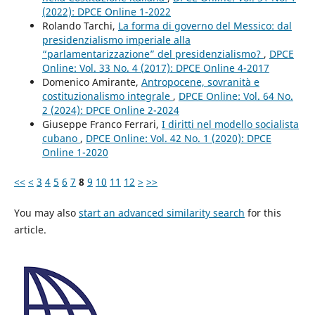
(2022): DPCE Online 1-2022
Rolando Tarchi,
La forma di governo del Messico: dal
presidenzialismo imperiale alla
“parlamentarizzazione” del presidenzialismo?
,
DPCE
Online: Vol. 33 No. 4 (2017): DPCE Online 4-2017
Domenico Amirante,
Antropocene, sovranità e
costituzionalismo integrale
,
DPCE Online: Vol. 64 No.
2 (2024): DPCE Online 2-2024
Giuseppe Franco Ferrari,
I diritti nel modello socialista
cubano
,
DPCE Online: Vol. 42 No. 1 (2020): DPCE
Online 1-2020
<<
<
3
4
5
6
7
8
9
10
11
12
>
>>
You may also
start an advanced similarity search
for this
article.