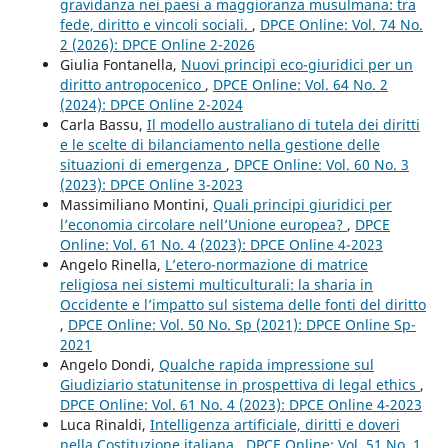
gravidanza nei paesi a maggioranza musulmana: tra
fede, diritto e vincoli sociali.
,
DPCE Online: Vol. 74 No.
2 (2026): DPCE Online 2-2026
Giulia Fontanella,
Nuovi principi eco-giuridici per un
diritto antropocenico
,
DPCE Online: Vol. 64 No. 2
(2024): DPCE Online 2-2024
Carla Bassu,
Il modello australiano di tutela dei diritti
e le scelte di bilanciamento nella gestione delle
situazioni di emergenza
,
DPCE Online: Vol. 60 No. 3
(2023): DPCE Online 3-2023
Massimiliano Montini,
Quali principi giuridici per
l’economia circolare nell’Unione europea?
,
DPCE
Online: Vol. 61 No. 4 (2023): DPCE Online 4-2023
Angelo Rinella,
L’etero-normazione di matrice
religiosa nei sistemi multiculturali: la sharia in
Occidente e l’impatto sul sistema delle fonti del diritto
,
DPCE Online: Vol. 50 No. Sp (2021): DPCE Online Sp-
2021
Angelo Dondi,
Qualche rapida impressione sul
Giudiziario statunitense in prospettiva di legal ethics
,
DPCE Online: Vol. 61 No. 4 (2023): DPCE Online 4-2023
Luca Rinaldi,
Intelligenza artificiale, diritti e doveri
nella Costituzione italiana
,
DPCE Online: Vol. 51 No. 1