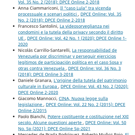
Vol. 35 No. 2 (2018): DPCE Online 2-2018
Anna Ciammariconi,
Il “caso Lula” tra vicenda
processuale e scenari politici
,
DPCE Online: Vol. 35
No. 2 (2018): DPCE Online 2-2018
Francesco Santolini,
La videosorveglianza nei
condomini e la tutela della privacy secondo il diritto
UE
,
DPCE Online: Vol. 42 No. 1 (2020): DPCE Online 1-
2020
Nicolás Carrillo-Santarelli,
La responsabilidad de
Venezuela por discriminar y perseguir ejercicios
legítimos de participación política en el caso Sosa y
otras contra Venezuela
,
DPCE Online: Vol. 36 No. 3
(2018): DPCE Online 3-2018
Daniele Granara,
L’origine della tutela del patrimonio
culturale in Europa
,
DPCE Online: Vol. 43 No. 2 (2020):
DPCE Online 2-2020
Giacomo Mannocci,
CINA, Nuova legge sulla
legislazione
,
DPCE Online: Vol. 22 No. 2 (2015): DPCE
Online 2/2015
Paolo Bianchi,
Potere costituente e costituzione nel XXI
secolo. Alcune questioni aperte
,
DPCE Online: Vol. 50
No. Sp (2021): DPCE Online Sp-2021
Mercedes de Prada Rodríguez, Roberto Muñoz Rojo,
El