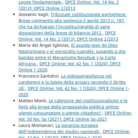
Legge fondamentale
,
DPCE Online: Vol. 14 No. 2
(2013): DPCE Online 2/2013
Giovanni Vagli,
Tribunale costituzionale portoghese.
Breve commento alla sentenza 5 aprile 2013 n. 187,
che ha dichiarato l’incostituzionalità di varie
disposizioni della legge di bilancio 2012
,
DPCE
Online: Vol. 14 No. 2 (2013): DPCE Online 2/2013
María del Ángel Iglesias,
El asunto Jean de Dieu
Ndajigimana y el genocidio ruandés: jugando a dos
bandas entre el Mecanismo Residual y la Corte
Africana
,
DPCE Online: Vol. 42 No. 1 (2020): DPCE
Online 1-2020
Francesco Santolini,
La videosorveglianza nei
condomini e la tutela della privacy secondo il diritto
UE
,
DPCE Online: Vol. 42 No. 1 (2020): DPCE Online 1-
2020
Matteo Monti,
Le categorie del costituzionalismo e le
fonti alla prova della propaganda politica online:
utente-consumatore o utente-cittadino?
,
DPCE Online:
Vol. 50 No. Sp (2021): DPCE Online Sp-2021
Laura Montanari,
La garanzia europea
dell’indipendenza dei giudici nazionali
,
DPCE Online:
Vol. 42 No. 1 (2020): DPCE Online 1-2020