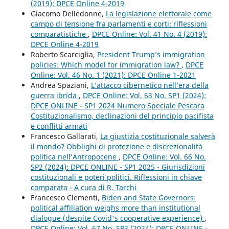
(2019): DPCE Online 4-2019
Giacomo Delledonne,
La legislazione elettorale come
campo di tensione fra parlamenti e corti: riflessioni
comparatistiche
,
DPCE Online: Vol. 41 No. 4 (2019):
DPCE Online 4-2019
Roberto Scarciglia,
President Trump’s immigration
policies: Which model for immigration law?
,
DPCE
Online: Vol. 46 No. 1 (2021): DPCE Online 1-2021
Andrea Spaziani,
L’attacco cibernetico nell’era della
guerra ibrida
,
DPCE Online: Vol. 63 No. SP1 (2024):
DPCE ONLINE - SP1 2024 Numero Speciale Pescara
Costituzionalismo, declinazioni del principio pacifista
e conflitti armati
Francesco Gallarati,
La giustizia costituzionale salverà
il mondo? Obblighi di protezione e discrezionalità
politica nell’Antropocene
,
DPCE Online: Vol. 66 No.
SP2 (2024): DPCE ONLINE - SP1 2025 - Giurisdizioni
costituzionali e poteri politici. Riflessioni in chiave
comparata - A cura di R. Tarchi
Francesco Clementi,
Biden and State Governors:
political affiliation weighs more than institutional
dialogue (despite Covid's cooperative experience)
,
DPCE Online: Vol. 67 No. SP3 (2024): DPCE ONLINE -