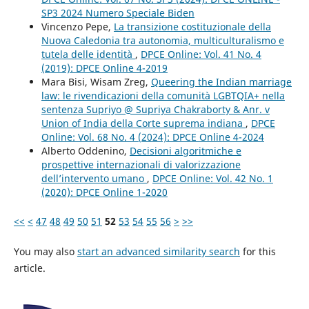
SP3 2024 Numero Speciale Biden
Vincenzo Pepe,
La transizione costituzionale della
Nuova Caledonia tra autonomia, multiculturalismo e
tutela delle identità
,
DPCE Online: Vol. 41 No. 4
(2019): DPCE Online 4-2019
Mara Bisi, Wisam Zreg,
Queering the Indian marriage
law: le rivendicazioni della comunità LGBTQIA+ nella
sentenza Supriyo @ Supriya Chakraborty & Anr. v
Union of India della Corte suprema indiana
,
DPCE
Online: Vol. 68 No. 4 (2024): DPCE Online 4-2024
Alberto Oddenino,
Decisioni algoritmiche e
prospettive internazionali di valorizzazione
dell’intervento umano
,
DPCE Online: Vol. 42 No. 1
(2020): DPCE Online 1-2020
<<
<
47
48
49
50
51
52
53
54
55
56
>
>>
You may also
start an advanced similarity search
for this
article.