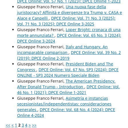
DPCE Online: Vol. 57 No. 1 (2023): DPCE Online 1-2023
Giuseppe Franco Ferrari,
Una nuova fase della
juristocracy? Affinità e divergenze tra Trump v. CASA e
Alace e Canpelli
,
DPCE Online: Vol. 71 No. 3 (2025):
Vol. 71 No. 3 (2025): DPCE Online 3-2025
Giuseppe Franco Ferrari,
Loper Bright: cronaca di una
morte annunziata?
,
DPCE Online: Vol. 65 No. 3 (2024):
DPCE Online 3-2024
Giuseppe Franco Ferrari,
Italy and Hungary. An
incomparable comparison
,
DPCE Online: Vol. 39 No. 2
(2019): DPCE Online 2-2019
Giuseppe Franco Ferrari,
President Biden and The
Congress
,
DPCE Online: Vol. 67 No. SP3 (2024): DPCE
ONLINE - SP3 2024 Numero Speciale Biden
Giuseppe Franco Ferrari,
The American Presidency.
After Donald Trump - Introduction
,
DPCE Online: Vol.
46 No. 1 (2021): DPCE Online 1-2021
Giuseppe Franco Ferrari,
Asimetría e instancias
secesionistas/independentistas: consideraciones
generales
,
DPCE Online: Vol. 68 No. 4 (2024): DPCE
Online 4-2024
<<
<
1
2
3
4
>
>>