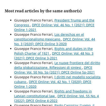
Most read articles by the same author(s)
Giuseppe Franco Ferrari,
President Trump and the
Congress
,
DPCE Online: Vol. 46 No. 1 (2021): DPCE
Online 1-2021
Giuseppe Franco Ferrari,
Los derechos en el
constitucionalismo mexicano
,
DPCE Online: Vol. 44
No. 3 (2020): DPCE Online 3-2020
Giuseppe Franco Ferrari,
Rights and duties in the
Polish Charter of 1921
,
DPCE Online: Vol. 48 No. 3
(2021): DPCE Online 3-2021
Giuseppe Franco Ferrari,
Le nuove frontiere del diritto
della globalizzazione. Riflessioni di sintesi
,
DPCE
Online: Vol. 50 No. Sp (2021): DPCE Online Sp-2021
Giuseppe Franco Ferrari,
I diritti nel modello socialista
cubano
,
DPCE Online: Vol. 42 No. 1 (2020): DPCE
Online 1-2020
Giuseppe Franco Ferrari,
Rights and freedoms in
Latvian constitutional law
,
DPCE Online: Vol. 55 No. 4
(2022): DPCE Online 4-2022
Giuseppe Franco Ferrari,
Paolo Carrozza: l’uomo, il