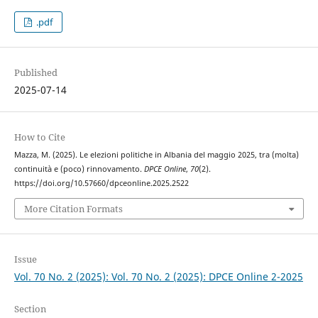
.pdf
Published
2025-07-14
How to Cite
Mazza, M. (2025). Le elezioni politiche in Albania del maggio 2025, tra (molta)
continuità e (poco) rinnovamento.
DPCE Online
,
70
(2).
https://doi.org/10.57660/dpceonline.2025.2522
More Citation Formats
Issue
Vol. 70 No. 2 (2025): Vol. 70 No. 2 (2025): DPCE Online 2-2025
Section