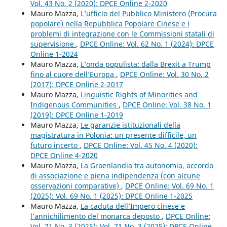
Vol. 43 No. 2 (2020): DPCE Online 2-2020
Mauro Mazza,
L’ufficio del Pubblico Ministero (Procura
popolare) nella Repubblica Popolare Cinese e i
problemi di integrazione con le Commissioni statali di
supervisione
,
DPCE Online: Vol. 62 No. 1 (2024): DPCE
Online 1-2024
Mauro Mazza,
L’onda populista: dalla Brexit a Trump
fino al cuore dell’Europa
,
DPCE Online: Vol. 30 No. 2
(2017): DPCE Online 2-2017
Mauro Mazza,
Linguistic Rights of Minorities and
Indigenous Communities
,
DPCE Online: Vol. 38 No. 1
(2019): DPCE Online 1-2019
Mauro Mazza,
Le garanzie istituzionali della
magistratura in Polonia: un presente difficile, un
futuro incerto
,
DPCE Online: Vol. 45 No. 4 (2020):
DPCE Online 4-2020
Mauro Mazza,
La Groenlandia tra autonomia, accordo
di associazione e piena indipendenza (con alcune
osservazioni comparative)
,
DPCE Online: Vol. 69 No. 1
(2025): Vol. 69 No. 1 (2025): DPCE Online 1-2025
Mauro Mazza,
La caduta dell’Impero cinese e
l’annichilimento del monarca deposto
,
DPCE Online:
Vol. 71 No. 3 (2025): Vol. 71 No. 3 (2025): DPCE Online