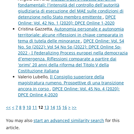
fondamentali: l’intensità del controllo dell’autorità
giudiziaria di esecuzione del MAE sulle condizioni di
detenzione nello Stato membro emittente
,
DPCE
Online: Vol. 42 No. 1 (2020): DPCE Online 1-2020
Cristina Gazzetta,
Autonomia personale e autonomia
territoriale: alcune riflessioni in chiave comparata in
tema di tutela delle minoranze
,
DPCE Online: Vol. 54
No. Sp (2022): Vol 54 No Sp (2022): DPCE Online Sp-
2022 - I Federalizing Process europei nella democrazia
d’emergenza. Riflessioni comparate a partire dai
‘primi’ 20 anni della riforma del Titolo V della
Costituzione italiana
Valerio Lubello,
Il Consiglio superiore della
magistratura rumeno. Prospettive di una transizione
ancora in corso
,
DPCE Online: Vol. 45 No. 4 (2020):
DPCE Online 4-2020
<<
<
7
8
9
10
11
12
13
14
15
16
>
>>
You may also
start an advanced similarity search
for this
article.