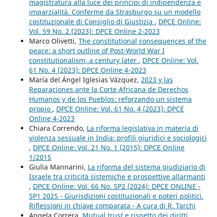
magistratura alla luce dei principi di indipendenza e
imparzialità. Conferme da Strasburgo su un modello
costituzionale di Consiglio di Giustizia
,
DPCE Online:
Vol. 59 No. 2 (2023): DPCE Online 2-2023
Marco Olivetti,
The constitutional consequences of the
peace: a short outline of Post-World War I
constitutionalism, a century later
,
DPCE Online: Vol.
61 No. 4 (2023): DPCE Online 4-2023
María del Ángel Iglesias Vázquez,
2023 y las
Reparaciones ante la Corte Africana de Derechos
Humanos y de los Pueblos: reforzando un sistema
propio
,
DPCE Online: Vol. 61 No. 4 (2023): DPCE
Online 4-2023
Chiara Correndo,
La riforma legislativa in materia di
violenza sessuale in India: profili giuridici e sociologici
,
DPCE Online: Vol. 21 No. 1 (2015): DPCE Online
1/2015
Giulia Mannarini,
La riforma del sistema giudiziario di
Israele tra criticità sistemiche e prospettive allarmanti
,
DPCE Online: Vol. 66 No. SP2 (2024): DPCE ONLINE -
SP1 2025 - Giurisdizioni costituzionali e poteri politici.
Riflessioni in chiave comparata - A cura di R. Tarchi
Angela Correra,
Mutual trust e rispetto dei diritti