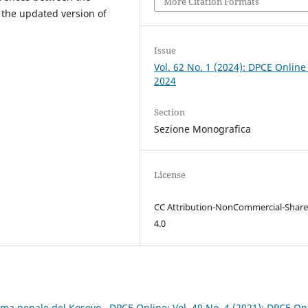
More Citation Formats
 the updated version of
Issue
Vol. 62 No. 1 (2024): DPCE Online
2024
Section
Sezione Monografica
License
CC Attribution-NonCommercial-Share
4.0
tema penale del Kosovo
,
DPCE Online: Vol. 49 No. 4 (2021): DPCE On