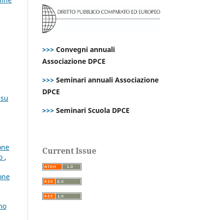
>>>
Convegni annuali
Associazione DPCE
>>>
Seminari annuali Associazione
DPCE
 su
>>>
Seminari Scuola DPCE
one
Current Issue
co
,
ione
mo