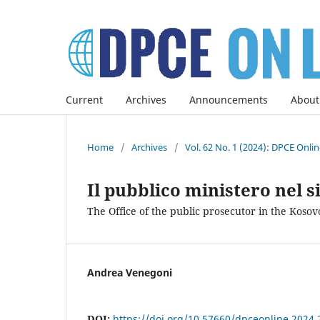
Current
Archives
Announcements
About
Home
/
Archives
/
Vol. 62 No. 1 (2024): DPCE Onli
Il pubblico ministero nel 
The Office of the public prosecutor in the Kosov
Andrea Venegoni
DOI:
https://doi.org/10.57660/dpceonline.2024.