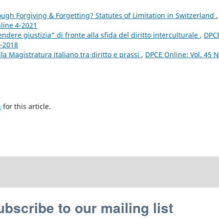
gh Forgiving & Forgetting? Statutes of Limitation in Switzerland
,
nline 4-2021
ndere giustizia” di fronte alla sfida del diritto interculturale
,
DPC
4-2018
la Magistratura italiano tra diritto e prassi
,
DPCE Online: Vol. 45 N
h
for this article.