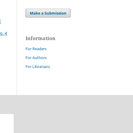
Make a Submission
E
o. 4
Information
For Readers
For Authors
For Librarians