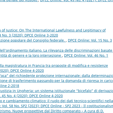
of Justice: On The International Lawfulness and Legitimacy of
4 No. 3 (2020): DPCE Online 3-2020
elezione popolare del Consiglio federale.
,
DPCE Online: Vol. 15 No. 3
’ordinamento italiano. La rilevanza delle discriminazioni basate
tità di genere e la loro intersezione
,
DPCE Online: Vol. 46 No. 1
lla magistratura in Francia tra proposte di modifica e resistenze
(2020): DPCE Online 4-2020
l’oca” del richiedente protezione internazionale: dalla determinazi
ione di trasferimento passando per la domanda di ripresa in cari
nline 2-2018
ustizia in Ungheria: un sistema istituzionale “bicefalo” di derivaz
. 45 No. 4 (2020): DPCE Online 4-2020
to e cambiamento climatico: il ruolo dei dati tecnico-scientifici nella
 Vol. 58 No. SP2 (2023): DPCE Online - SP2 2023 - Il costituzionalis
rismo. Nuove prospettive dal Diritto comparato – A cura di D.