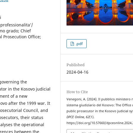
i
 professionalita’/
imo grado; Chief
l Prosecution Office;
.pdf
Published
2024-04-16
 governing the
tor in the Kosovo judicial
How to Cite
hment of a new
Venegoni, A. (2024). Il pubblico ministero 
ovo after the 1999 war. It
sistema giudiziario del Kosovo: The Office 
osecutorial Council, and
public prosecutor in the Kosovo judicial sy
secutors, their status
DPCE Online
,
62
(1).
https://doi.org/10.57660/dpceonline.2024
alyses the operational
ferences between the