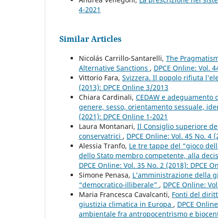
4-2021
Similar Articles
Nicolás Carrillo-Santarelli,
The Pragmatism 
Alternative Sanctions
,
DPCE Online: Vol. 4
Vittorio Fara,
Svizzera. Il popolo rifiuta l’
(2013): DPCE Online 3/2013
Chiara Cardinali,
CEDAW e adeguamento dell
genere, sesso, orientamento sessuale, iden
(2021): DPCE Online 1-2021
Laura Montanari,
Il Consiglio superiore de
conservatrici
,
DPCE Online: Vol. 45 No. 4 
Alessia Tranfo,
Le tre tappe del “gioco del
dello Stato membro competente, alla decis
DPCE Online: Vol. 35 No. 2 (2018): DPCE O
Simone Penasa,
L’amministrazione della gi
“democratico-illiberale”
,
DPCE Online: Vol
Maria Francesca Cavalcanti,
Fonti del dirit
giustizia climatica in Europa
,
DPCE Online:
ambientale fra antropocentrismo e biocent