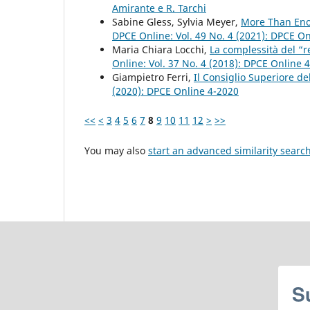
Amirante e R. Tarchi
Sabine Gless, Sylvia Meyer,
More Than Enou
DPCE Online: Vol. 49 No. 4 (2021): DPCE O
Maria Chiara Locchi,
La complessità del “re
Online: Vol. 37 No. 4 (2018): DPCE Online 
Giampietro Ferri,
Il Consiglio Superiore del
(2020): DPCE Online 4-2020
<<
<
3
4
5
6
7
8
9
10
11
12
>
>>
You may also
start an advanced similarity searc