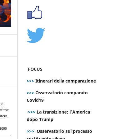
FOCUS
>>>
Itinerari della comparazione
>>>
Osservatorio comparato
Covid19
nel
of the
>>>
La transizione: l’America
stem.
dopo Trump
.2090
>>>
Osservatorio sul processo
costituente cileno