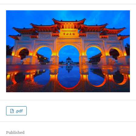
.pdf
Published