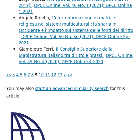
2019)
,
DPCE Online: Vol. 46 No. 1 (2021): DPCE Online
1-2021
Angelo Rinella,
L’etero-normazione di matrice
religiosa nei sistemi multiculturali: la sharia in
Occidente e l’impatto sul sistema delle fonti del diritto
,
DPCE Online: Vol. 50 No. Sp (2021): DPCE Online Sp-
2021
Giampietro Ferri,
Il Consiglio Superiore della
Magistratura italiano tra diritto e prassi
,
DPCE Online:
Vol. 45 No. 4 (2020): DPCE Online 4-2020
<<
<
4
5
6
7
8
9
10
11
12
13
>
>>
You may also
start an advanced similarity search
for this
article.