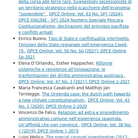
della corsa alle terre rare. Suggestioni secessioniste di
un territorio strategico nello scacchiere dell’economia
“sostenibile”
,
DPCE Online: Vol. 63 No. SP1 (2024):
DPCE ONLINE - SP1 2024 Numero Speciale Pescara
Costituzionalismo, declinazioni del principio pacifista
e conflitti armati
Enrico Buono,
Tipo di Stato e conflittualità interlivello.
Tensioni dello Stato regionale nell’emergenza Covid-
19
,
DPCE Online: Vol. 50 No. Sp (2021): DPCE Online
Sp-2021
Elena D'Orlando,, Esther Happacher,
Riforme
sistemiche e resistenze all’innovazione: le
trasformazioni del diritto amministrativo austriaco
,
DPCE Online: Vol. 47 No. 2 (2021): DPCE Online 2-2021
Maria Francesca Cavalcanti and Matthijs Jan
Terstegge,
The Urgenda case: the dutch path towards
a new climate constitutionalism
,
DPCE Online: Vol. 43
No. 2 (2020): DPCE Online 2-2020
Vincenzo De Falco,
Relazioni ad extra e procedimento
amministrativo comune nell’esperienza spagnola.
Un’affinità che non convince
,
DPCE Online: Vol. 38 No.
1 (2019): DPCE Online 1-2019
Luigi Melica,
The special counsel investigation (2017-