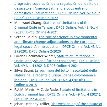
progresiva superación de la regulación del delito de
desacato en América Latina: diálogos entre lo
doméstico e international
,
DPCE Online: Vol. 52 No. 2
(2022): DPCE Online 2-2022
Mini woei Chang,
Statutes of Limitations of the
Criminal Code in Taiwan
,
DPCE Online: Vol. 49 No. 4
(2021): DPCE Online 4-2021
Serena Baldin,
The role of science in environmental
and climate change adjudications in the European
legal space: An introduction
,
DPCE Online: Vol. 43 No.
2 (2020): DPCE Online 2-2020
Lorena Bachmaier Winter,
Statute of limitations in
Spain. Analysis and further challenges
,
DPCE Online:
Vol. 49 No. 4 (2021): DPCE Online 4-2021
Silvia Bagni,
Le voci (non del tutto inascoltate) della
Natura nella recente giurisprudenza colombiana e
indiana
,
DPCE Online: Vol. 37 No. 4 (2018): DPCE
Online 4-2018
P.A.M. Mevis, M.C. de Rade,
Statute of limitations in
Dutch criminal law
,
DPCE Online: Vol. 49 No. 4 (2021):
DPCE Online 4-2021
Johan Dechepy-Tellier,
The weakening of the statute of