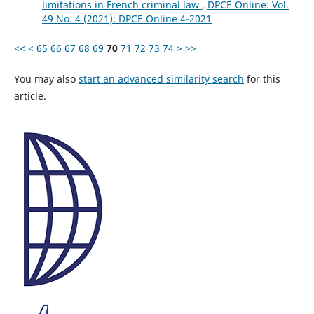
limitations in French criminal law
,
DPCE Online: Vol.
49 No. 4 (2021): DPCE Online 4-2021
<<
<
65
66
67
68
69
70
71
72
73
74
>
>>
You may also
start an advanced similarity search
for this
article.