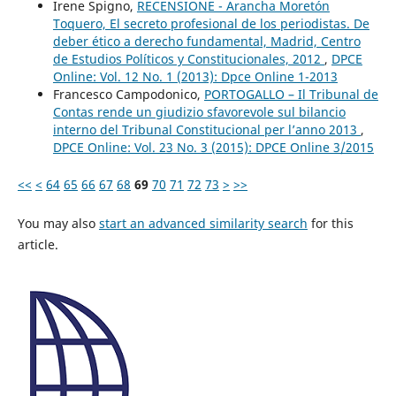
Irene Spigno,
RECENSIONE - Arancha Moretón
Toquero, El secreto profesional de los periodistas. De
deber ético a derecho fundamental, Madrid, Centro
de Estudios Políticos y Constitucionales, 2012
,
DPCE
Online: Vol. 12 No. 1 (2013): Dpce Online 1-2013
Francesco Campodonico,
PORTOGALLO – Il Tribunal de
Contas rende un giudizio sfavorevole sul bilancio
interno del Tribunal Constitucional per l’anno 2013
,
DPCE Online: Vol. 23 No. 3 (2015): DPCE Online 3/2015
<<
<
64
65
66
67
68
69
70
71
72
73
>
>>
You may also
start an advanced similarity search
for this
article.