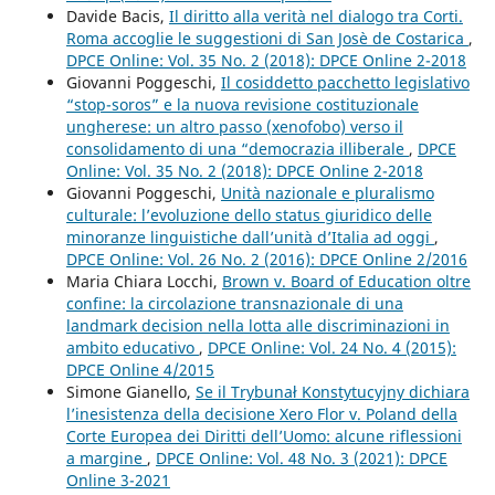
Davide Bacis,
Il diritto alla verità nel dialogo tra Corti.
Roma accoglie le suggestioni di San Josè de Costarica
,
DPCE Online: Vol. 35 No. 2 (2018): DPCE Online 2-2018
Giovanni Poggeschi,
Il cosiddetto pacchetto legislativo
“stop-soros” e la nuova revisione costituzionale
ungherese: un altro passo (xenofobo) verso il
consolidamento di una “democrazia illiberale
,
DPCE
Online: Vol. 35 No. 2 (2018): DPCE Online 2-2018
Giovanni Poggeschi,
Unità nazionale e pluralismo
culturale: l’evoluzione dello status giuridico delle
minoranze linguistiche dall’unità d’Italia ad oggi
,
DPCE Online: Vol. 26 No. 2 (2016): DPCE Online 2/2016
Maria Chiara Locchi,
Brown v. Board of Education oltre
confine: la circolazione transnazionale di una
landmark decision nella lotta alle discriminazioni in
ambito educativo
,
DPCE Online: Vol. 24 No. 4 (2015):
DPCE Online 4/2015
Simone Gianello,
Se il Trybunał Konstytucyjny dichiara
l’inesistenza della decisione Xero Flor v. Poland della
Corte Europea dei Diritti dell’Uomo: alcune riflessioni
a margine
,
DPCE Online: Vol. 48 No. 3 (2021): DPCE
Online 3-2021