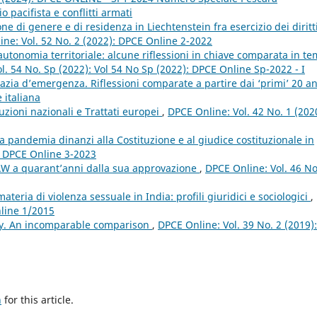
o pacifista e conflitti armati
ne di genere e di residenza in Liechtenstein fra esercizio dei diritt
ne: Vol. 52 No. 2 (2022): DPCE Online 2-2022
tonomia territoriale: alcune riflessioni in chiave comparata in t
l. 54 No. Sp (2022): Vol 54 No Sp (2022): DPCE Online Sp-2022 - I
zia d’emergenza. Riflessioni comparate a partire dai ‘primi’ 20 a
 italiana
tuzioni nazionali e Trattati europei
,
DPCE Online: Vol. 42 No. 1 (202
a pandemia dinanzi alla Costituzione e al giudice costituzionale in
: DPCE Online 3-2023
W a quarant’anni dalla sua approvazione
,
DPCE Online: Vol. 46 No
materia di violenza sessuale in India: profili giuridici e sociologici
,
nline 1/2015
ry. An incomparable comparison
,
DPCE Online: Vol. 39 No. 2 (2019):
h
for this article.