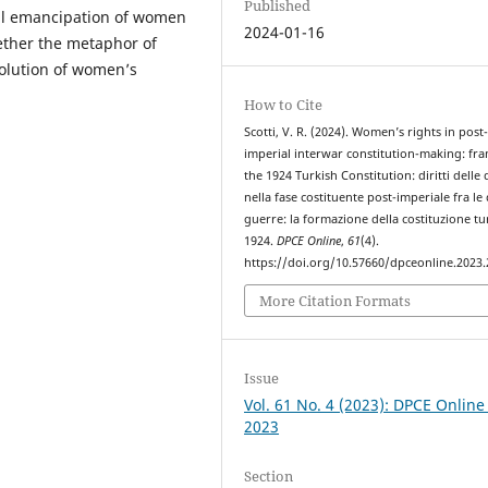
Published
gal emancipation of women
2024-01-16
hether the metaphor of
volution of women’s
How to Cite
Scotti, V. R. (2024). Women’s rights in post
imperial interwar constitution-making: fr
the 1924 Turkish Constitution: diritti delle
nella fase costituente post-imperiale fra le
guerre: la formazione della costituzione tu
1924.
DPCE Online
,
61
(4).
https://doi.org/10.57660/dpceonline.2023
More Citation Formats
Issue
Vol. 61 No. 4 (2023): DPCE Online
2023
Section