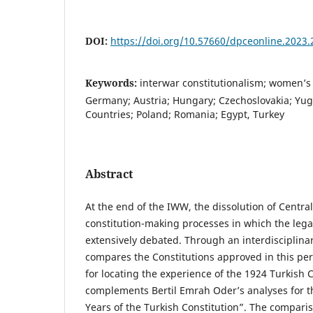
DOI:
https://doi.org/10.57660/dpceonline.2023.
Keywords:
interwar constitutionalism; women’s 
Germany; Austria; Hungary; Czechoslovakia; Yugo
Countries; Poland; Romania; Egypt, Turkey
Abstract
At the end of the IWW, the dissolution of Centra
constitution-making processes in which the leg
extensively debated. Through an interdisciplinar
compares the Constitutions approved in this per
for locating the experience of the 1924 Turkish 
complements Bertil Emrah Oder’s analyses for t
Years of the Turkish Constitution”. The compari