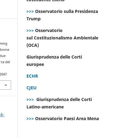
>>>
Osservatorio sulla Presidenza
Trump
>>>
Osservatorio
sul Costituzionalismo Ambientale
-
aming
(OCA)
 donne
 due
Giurisprudenza delle Corti
rca del
europee
.2047
ECHR
CJEU
>>>
Giurisprudenza delle Corti
Latino-americane
 4-
>>>
Osservatorio Paesi Area Mena