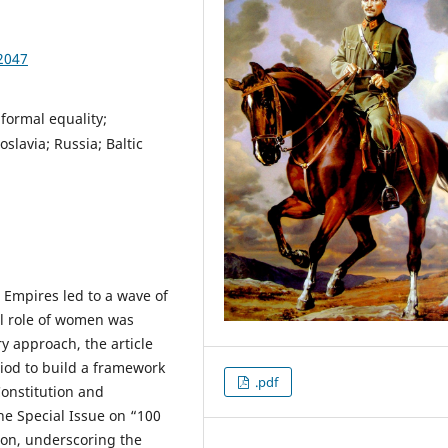
2047
formal equality;
slavia; Russia; Baltic
l Empires led to a wave of
al role of women was
y approach, the article
iod to build a framework
.pdf
Constitution and
he Special Issue on “100
son, underscoring the