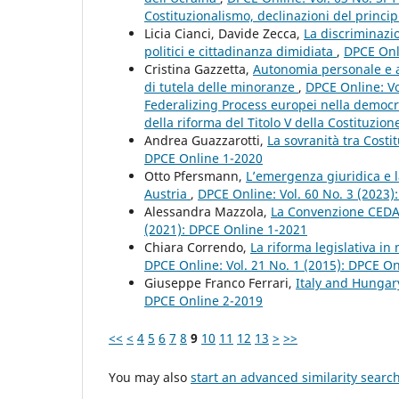
Costituzionalismo, declinazioni del principi
Licia Cianci, Davide Zecca,
La discriminazio
politici e cittadinanza dimidiata
,
DPCE Onli
Cristina Gazzetta,
Autonomia personale e au
di tutela delle minoranze
,
DPCE Online: Vo
Federalizing Process europei nella democra
della riforma del Titolo V della Costituzione
Andrea Guazzarotti,
La sovranità tra Costi
DPCE Online 1-2020
Otto Pfersmann,
L’emergenza giuridica e l
Austria
,
DPCE Online: Vol. 60 No. 3 (2023)
Alessandra Mazzola,
La Convenzione CEDA
(2021): DPCE Online 1-2021
Chiara Correndo,
La riforma legislativa in 
DPCE Online: Vol. 21 No. 1 (2015): DPCE O
Giuseppe Franco Ferrari,
Italy and Hunga
DPCE Online 2-2019
<<
<
4
5
6
7
8
9
10
11
12
13
>
>>
You may also
start an advanced similarity searc