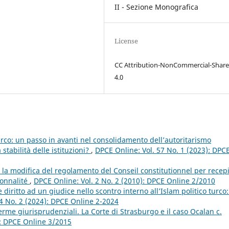
II - Sezione Monografica
License
CC Attribution-NonCommercial-Share
4.0
urco: un passo in avanti nel consolidamento dell’autoritarismo
stabilità delle istituzioni?
,
DPCE Online: Vol. 57 No. 1 (2023): DPC
la modifica del regolamento del Conseil constitutionnel per recep
ionnalité
,
DPCE Online: Vol. 2 No. 2 (2010): DPCE Online 2/2010
iritto ad un giudice nello scontro interno all’Islam politico turco: 
4 No. 2 (2024): DPCE Online 2-2024
erme giurisprudenziali. La Corte di Strasburgo e il caso Ocalan c.
): DPCE Online 3/2015