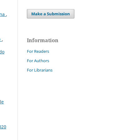
Make a Submission
ana
,
e
,
Information
For Readers
rdo
For Authors
For Librarians
le
020