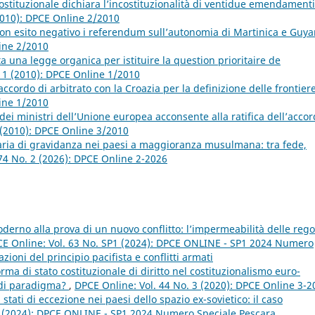
stituzionale dichiara l’incostituzionalità di ventidue emendamenti
2010): DPCE Online 2/2010
on esito negativo i referendum sull’autonomia di Martinica e Guy
line 2/2010
una legge organica per istituire la question prioritaire de
. 1 (2010): DPCE Online 1/2010
accordo di arbitrato con la Croazia per la definizione delle frontier
line 1/2010
 dei ministri dell’Unione europea acconsente alla ratifica dell’acco
 (2010): DPCE Online 3/2010
taria di gravidanza nei paesi a maggioranza musulmana: tra fede,
74 No. 2 (2026): DPCE Online 2-2026
oderno alla prova di un nuovo conflitto: l’impermeabilità delle rego
E Online: Vol. 63 No. SP1 (2024): DPCE ONLINE - SP1 2024 Numero
ioni del principio pacifista e conflitti armati
rma di stato costituzionale di diritto nel costituzionalismo euro-
o di paradigma?
,
DPCE Online: Vol. 44 No. 3 (2020): DPCE Online 3-2
tati di eccezione nei paesi dello spazio ex-sovietico: il caso
1 (2024): DPCE ONLINE - SP1 2024 Numero Speciale Pescara