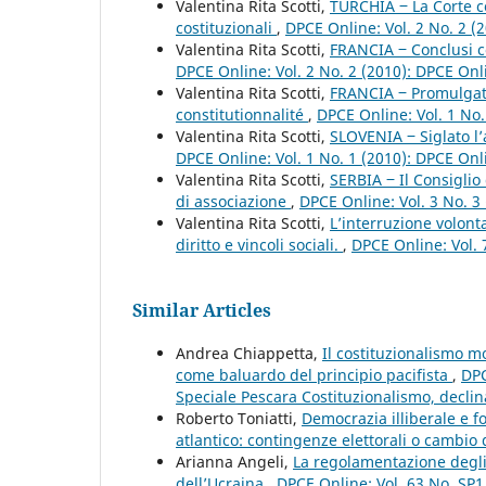
Valentina Rita Scotti,
TURCHIA ‒ La Corte co
costituzionali
,
DPCE Online: Vol. 2 No. 2 (
Valentina Rita Scotti,
FRANCIA ‒ Conclusi c
DPCE Online: Vol. 2 No. 2 (2010): DPCE On
Valentina Rita Scotti,
FRANCIA ‒ Promulgata 
constitutionnalité
,
DPCE Online: Vol. 1 No
Valentina Rita Scotti,
SLOVENIA ‒ Siglato l’
DPCE Online: Vol. 1 No. 1 (2010): DPCE On
Valentina Rita Scotti,
SERBIA ‒ Il Consiglio
di associazione
,
DPCE Online: Vol. 3 No. 3
Valentina Rita Scotti,
L’interruzione volon
diritto e vincoli sociali.
,
DPCE Online: Vol. 
Similar Articles
Andrea Chiappetta,
Il costituzionalismo m
come baluardo del principio pacifista
,
DPC
Speciale Pescara Costituzionalismo, declinaz
Roberto Toniatti,
Democrazia illiberale e fo
atlantico: contingenze elettorali o cambi
Arianna Angeli,
La regolamentazione degli s
dell’Ucraina
,
DPCE Online: Vol. 63 No. SP