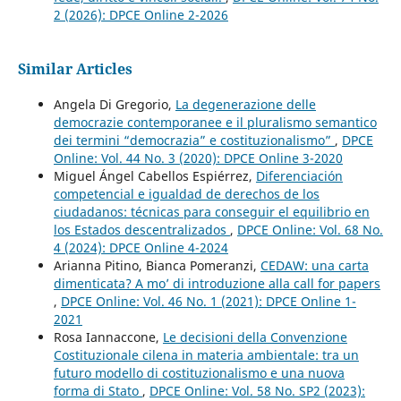
2 (2026): DPCE Online 2-2026
Similar Articles
Angela Di Gregorio,
La degenerazione delle
democrazie contemporanee e il pluralismo semantico
dei termini “democrazia” e costituzionalismo”
,
DPCE
Online: Vol. 44 No. 3 (2020): DPCE Online 3-2020
Miguel Ángel Cabellos Espiérrez,
Diferenciación
competencial e igualdad de derechos de los
ciudadanos: técnicas para conseguir el equilibrio en
los Estados descentralizados
,
DPCE Online: Vol. 68 No.
4 (2024): DPCE Online 4-2024
Arianna Pitino, Bianca Pomeranzi,
CEDAW: una carta
dimenticata? A mo’ di introduzione alla call for papers
,
DPCE Online: Vol. 46 No. 1 (2021): DPCE Online 1-
2021
Rosa Iannaccone,
Le decisioni della Convenzione
Costituzionale cilena in materia ambientale: tra un
futuro modello di costituzionalismo e una nuova
forma di Stato
,
DPCE Online: Vol. 58 No. SP2 (2023):