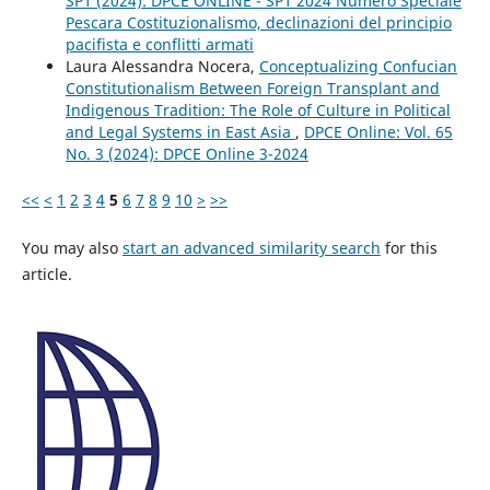
SP1 (2024): DPCE ONLINE - SP1 2024 Numero Speciale
Pescara Costituzionalismo, declinazioni del principio
pacifista e conflitti armati
Laura Alessandra Nocera,
Conceptualizing Confucian
Constitutionalism Between Foreign Transplant and
Indigenous Tradition: The Role of Culture in Political
and Legal Systems in East Asia
,
DPCE Online: Vol. 65
No. 3 (2024): DPCE Online 3-2024
<<
<
1
2
3
4
5
6
7
8
9
10
>
>>
You may also
start an advanced similarity search
for this
article.