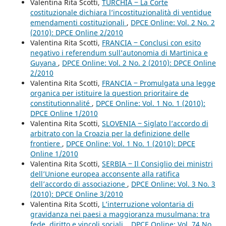
Valentina Rita Scotti,
TURCHIA ‒ La Corte
costituzionale dichiara l’incostituzionalità di ventidue
emendamenti costituzionali
,
DPCE Online: Vol. 2 No. 2
(2010): DPCE Online 2/2010
Valentina Rita Scotti,
FRANCIA ‒ Conclusi con esito
negativo i referendum sull’autonomia di Martinica e
Guyana
,
DPCE Online: Vol. 2 No. 2 (2010): DPCE Online
2/2010
Valentina Rita Scotti,
FRANCIA ‒ Promulgata una legge
organica per istituire la question prioritaire de
constitutionnalité
,
DPCE Online: Vol. 1 No. 1 (2010):
DPCE Online 1/2010
Valentina Rita Scotti,
SLOVENIA ‒ Siglato l’accordo di
arbitrato con la Croazia per la definizione delle
frontiere
,
DPCE Online: Vol. 1 No. 1 (2010): DPCE
Online 1/2010
Valentina Rita Scotti,
SERBIA ‒ Il Consiglio dei ministri
dell’Unione europea acconsente alla ratifica
dell’accordo di associazione
,
DPCE Online: Vol. 3 No. 3
(2010): DPCE Online 3/2010
Valentina Rita Scotti,
L’interruzione volontaria di
gravidanza nei paesi a maggioranza musulmana: tra
fede, diritto e vincoli sociali.
,
DPCE Online: Vol. 74 No.