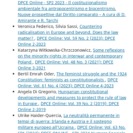
DPCE Online - SP2 2023 - Il costituzionalismo
ambientale fra antropocentrismo e biocentrismo.
Nuove prospettive dal Diritto comparato – A cura di D.
Amirante e R. Tarchi
Veronica Federico, Silvia Sassi,
Countering
radicalisation in Europe and beyond. Does the law
matter?
,
DPCE Online: Vol. 59 No. 2 (2023): DPCE
Online 2-2023
Katarzyna Witkowska-Chrzczonowicz,
Some reflexions
on the minority rights in interwar and contemporary
Poland
,
DPCE Online: Vol. 48 No. 3 (2021): DPCE
Online 3-2021
Bertil Emrah Oder,
The feminist struggle and the 1924
Constitution: feminists as constitutionalists
,
DPCE
Online: Vol. 61 No. 4 (2023): DPCE Online 4-2023
Angela Di Gregorio,
Hungarian constitutional
developments and measures to protect the rule of law
in Europe
,
DPCE Online: Vol. 39 No. 2 (2019): DPCE
Online 2-2019
Ulrike Haider-Quercia,
La neutralità permanente in
tempi di guerra: Irlanda e Austria e il sostegno
militare europeo all’Ucraina
,
DPCE Online: Vol. 63 No.