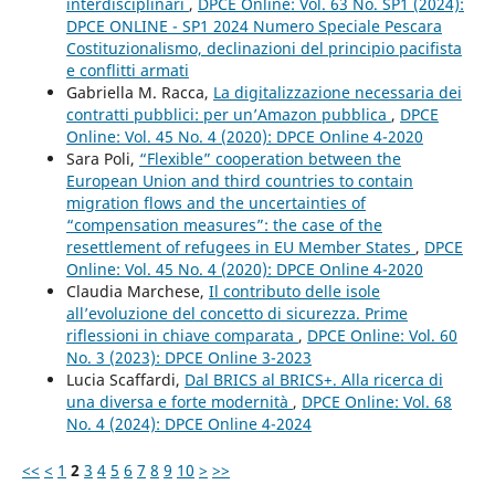
interdisciplinari
,
DPCE Online: Vol. 63 No. SP1 (2024):
DPCE ONLINE - SP1 2024 Numero Speciale Pescara
Costituzionalismo, declinazioni del principio pacifista
e conflitti armati
Gabriella M. Racca,
La digitalizzazione necessaria dei
contratti pubblici: per un’Amazon pubblica
,
DPCE
Online: Vol. 45 No. 4 (2020): DPCE Online 4-2020
Sara Poli,
“Flexible” cooperation between the
European Union and third countries to contain
migration flows and the uncertainties of
“compensation measures”: the case of the
resettlement of refugees in EU Member States
,
DPCE
Online: Vol. 45 No. 4 (2020): DPCE Online 4-2020
Claudia Marchese,
Il contributo delle isole
all’evoluzione del concetto di sicurezza. Prime
riflessioni in chiave comparata
,
DPCE Online: Vol. 60
No. 3 (2023): DPCE Online 3-2023
Lucia Scaffardi,
Dal BRICS al BRICS+. Alla ricerca di
una diversa e forte modernità
,
DPCE Online: Vol. 68
No. 4 (2024): DPCE Online 4-2024
<<
<
1
2
3
4
5
6
7
8
9
10
>
>>