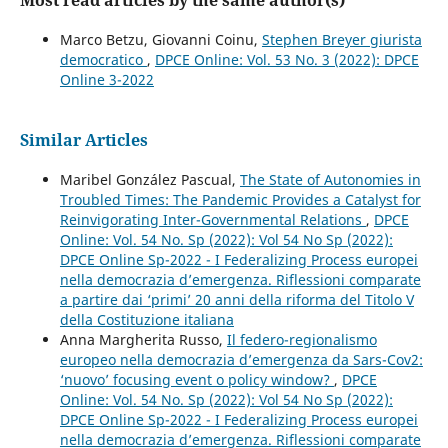
Marco Betzu, Giovanni Coinu,
Stephen Breyer giurista
democratico
,
DPCE Online: Vol. 53 No. 3 (2022): DPCE
Online 3-2022
Similar Articles
Maribel González Pascual,
The State of Autonomies in
Troubled Times: The Pandemic Provides a Catalyst for
Reinvigorating Inter-Governmental Relations
,
DPCE
Online: Vol. 54 No. Sp (2022): Vol 54 No Sp (2022):
DPCE Online Sp-2022 - I Federalizing Process europei
nella democrazia d’emergenza. Riflessioni comparate
a partire dai ‘primi’ 20 anni della riforma del Titolo V
della Costituzione italiana
Anna Margherita Russo,
Il federo-regionalismo
europeo nella democrazia d’emergenza da Sars-Cov2:
‘nuovo’ focusing event o policy window?
,
DPCE
Online: Vol. 54 No. Sp (2022): Vol 54 No Sp (2022):
DPCE Online Sp-2022 - I Federalizing Process europei
nella democrazia d’emergenza. Riflessioni comparate