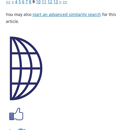
<<
<
4
5
6
7
8
9
10
11
12
13
>
>>
You may also
start an advanced similarity search
for this
article.