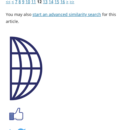
<<
<
7
8
9
10
11
12
13
14
15
16
>
>>
You may also
start an advanced similarity search
for this
article.