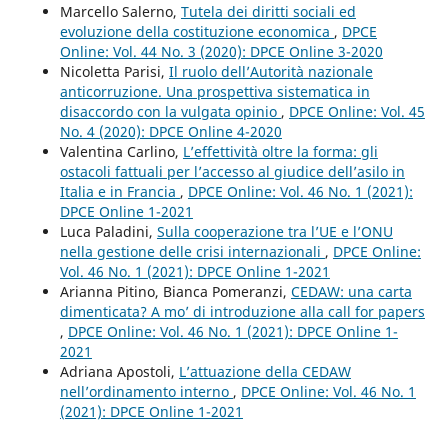
Marcello Salerno,
Tutela dei diritti sociali ed
evoluzione della costituzione economica
,
DPCE
Online: Vol. 44 No. 3 (2020): DPCE Online 3-2020
Nicoletta Parisi,
Il ruolo dell’Autorità nazionale
anticorruzione. Una prospettiva sistematica in
disaccordo con la vulgata opinio
,
DPCE Online: Vol. 45
No. 4 (2020): DPCE Online 4-2020
Valentina Carlino,
L’effettività oltre la forma: gli
ostacoli fattuali per l’accesso al giudice dell’asilo in
Italia e in Francia
,
DPCE Online: Vol. 46 No. 1 (2021):
DPCE Online 1-2021
Luca Paladini,
Sulla cooperazione tra l’UE e l’ONU
nella gestione delle crisi internazionali
,
DPCE Online:
Vol. 46 No. 1 (2021): DPCE Online 1-2021
Arianna Pitino, Bianca Pomeranzi,
CEDAW: una carta
dimenticata? A mo’ di introduzione alla call for papers
,
DPCE Online: Vol. 46 No. 1 (2021): DPCE Online 1-
2021
Adriana Apostoli,
L’attuazione della CEDAW
nell’ordinamento interno
,
DPCE Online: Vol. 46 No. 1
(2021): DPCE Online 1-2021