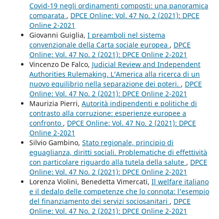
Covid-19 negli ordinamenti composti: una panoramica
comparata
,
DPCE Online: Vol. 47 No. 2 (2021): DPCE
Online 2-2021
Giovanni Guiglia,
I preamboli nel sistema
convenzionale della Carta sociale europea
,
DPCE
Online: Vol. 47 No. 2 (2021): DPCE Online 2-2021
Vincenzo De Falco,
Judicial Review and Independent
Authorities Rulemaking. L’America alla ricerca di un
nuovo equilibrio nella separazione dei poteri.
,
DPCE
Online: Vol. 47 No. 2 (2021): DPCE Online 2-2021
Maurizia Pierri,
Autorità indipendenti e politiche di
contrasto alla corruzione: esperienze europee a
confronto
,
DPCE Online: Vol. 47 No. 2 (2021): DPCE
Online 2-2021
Silvio Gambino,
Stato regionale, principio di
eguaglianza, diritti sociali. Problematiche di effettività
con particolare riguardo alla tutela della salute
,
DPCE
Online: Vol. 47 No. 2 (2021): DPCE Online 2-2021
Lorenza Violini, Benedetta Vimercati,
Il welfare italiano
e il dedalo delle competenze che lo connota: l’esempio
del finanziamento dei servizi sociosanitari
,
DPCE
Online: Vol. 47 No. 2 (2021): DPCE Online 2-2021