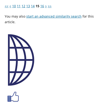
<<
<
10
11
12
13
14
15
16
>
>>
You may also
start an advanced similarity search
for this
article.