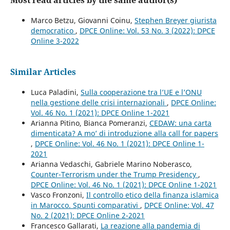
Marco Betzu, Giovanni Coinu,
Stephen Breyer giurista
democratico
,
DPCE Online: Vol. 53 No. 3 (2022): DPCE
Online 3-2022
Similar Articles
Luca Paladini,
Sulla cooperazione tra l’UE e l’ONU
nella gestione delle crisi internazionali
,
DPCE Online:
Vol. 46 No. 1 (2021): DPCE Online 1-2021
Arianna Pitino, Bianca Pomeranzi,
CEDAW: una carta
dimenticata? A mo’ di introduzione alla call for papers
,
DPCE Online: Vol. 46 No. 1 (2021): DPCE Online 1-
2021
Arianna Vedaschi, Gabriele Marino Noberasco,
Counter-Terrorism under the Trump Presidency
,
DPCE Online: Vol. 46 No. 1 (2021): DPCE Online 1-2021
Vasco Fronzoni,
Il controllo etico della finanza islamica
in Marocco. Spunti comparativi
,
DPCE Online: Vol. 47
No. 2 (2021): DPCE Online 2-2021
Francesco Gallarati,
La reazione alla pandemia di