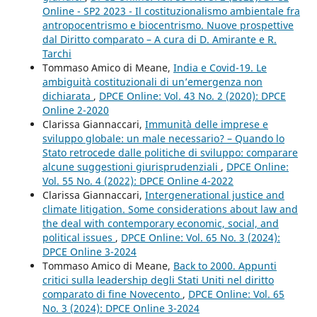
Online - SP2 2023 - Il costituzionalismo ambientale fra
antropocentrismo e biocentrismo. Nuove prospettive
dal Diritto comparato – A cura di D. Amirante e R.
Tarchi
Tommaso Amico di Meane,
India e Covid-19. Le
ambiguità costituzionali di un’emergenza non
dichiarata
,
DPCE Online: Vol. 43 No. 2 (2020): DPCE
Online 2-2020
Clarissa Giannaccari,
Immunità delle imprese e
sviluppo globale: un male necessario? – Quando lo
Stato retrocede dalle politiche di sviluppo: comparare
alcune suggestioni giurisprudenziali
,
DPCE Online:
Vol. 55 No. 4 (2022): DPCE Online 4-2022
Clarissa Giannaccari,
Intergenerational justice and
climate litigation. Some considerations about law and
the deal with contemporary economic, social, and
political issues
,
DPCE Online: Vol. 65 No. 3 (2024):
DPCE Online 3-2024
Tommaso Amico di Meane,
Back to 2000. Appunti
critici sulla leadership degli Stati Uniti nel diritto
comparato di fine Novecento
,
DPCE Online: Vol. 65
No. 3 (2024): DPCE Online 3-2024