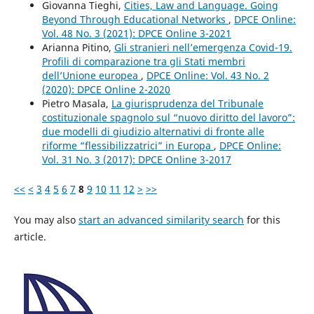
Giovanna Tieghi,
Cities, Law and Language. Going
Beyond Through Educational Networks
,
DPCE Online:
Vol. 48 No. 3 (2021): DPCE Online 3-2021
Arianna Pitino,
Gli stranieri nell’emergenza Covid-19.
Profili di comparazione tra gli Stati membri
dell’Unione europea
,
DPCE Online: Vol. 43 No. 2
(2020): DPCE Online 2-2020
Pietro Masala,
La giurisprudenza del Tribunale
costituzionale spagnolo sul “nuovo diritto del lavoro”:
due modelli di giudizio alternativi di fronte alle
riforme “flessibilizzatrici” in Europa
,
DPCE Online:
Vol. 31 No. 3 (2017): DPCE Online 3-2017
<<
<
3
4
5
6
7
8
9
10
11
12
>
>>
You may also
start an advanced similarity search
for this
article.