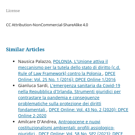
License
CC Attribution-NonCommercial-ShareAlike 4.0
Similar Articles
Nausica Palazzo,
POLONIA, L’Unione attiva il
meccanismo per la tutela dello stato di diritto (c.d.
Rule of Law Framework) contro la Polonia
,
DPCE
Online: Vol. 25 No. 1 (2016): DPCE Online 1/2016
Gianluca Sardi,
L’emergenza sanitaria da Covid-19
nella Repubblica d’Irlanda. Strumenti giuridici per
contrastare la pandemia e conseguenze
problematiche sulla protezione dei diritti
fondamentali
,
DPCE Online: Vol. 43 No. 2 (2020): DPCE
Online 2-2020
Amilcare D’Andrea,
Antropocene e nuovi
costituzionalismi ambientali: profili assiologico-
giuridici
,
DPCE Online: Vol. 58 No. SP2 (2023): DPCE