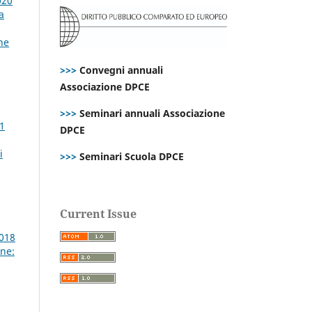
020
a
ne
>>>
Convegni annuali
Associazione DPCE
>>>
Seminari annuali Associazione
 1
DPCE
i
>>>
Seminari Scuola DPCE
Current Issue
2018
ne: