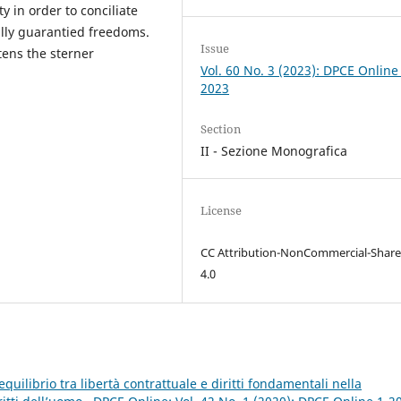
y in order to conciliate
ally guarantied freedoms.
Issue
tens the sterner
Vol. 60 No. 3 (2023): DPCE Online
2023
Section
II - Sezione Monografica
License
CC Attribution-NonCommercial-Share
4.0
equilibrio tra libertà contrattuale e diritti fondamentali nella