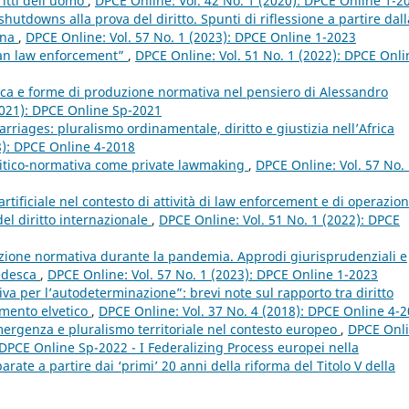
ritti dell’uomo
,
DPCE Online: Vol. 42 No. 1 (2020): DPCE Online 1-2
shutdowns alla prova del diritto. Spunti di riflessione a partire dall
ana
,
DPCE Online: Vol. 57 No. 1 (2023): DPCE Online 1-2023
pean law enforcement”
,
DPCE Online: Vol. 51 No. 1 (2022): DPCE Onli
ca e forme di produzione normativa nel pensiero di Alessandro
2021): DPCE Online Sp-2021
rriages: pluralismo ordinamentale, diritto e giustizia nell’Africa
8): DPCE Online 4-2018
olitico-normativa come private lawmaking
,
DPCE Online: Vol. 57 No.
a artificiale nel contesto di attività di law enforcement e di operazion
 del diritto internazionale
,
DPCE Online: Vol. 51 No. 1 (2022): DPCE
zione normativa durante la pandemia. Approdi giurisprudenziali e
tedesca
,
DPCE Online: Vol. 57 No. 1 (2023): DPCE Online 1-2023
ativa per l’autodeterminazione”: brevi note sul rapporto tra diritto
namento elvetico
,
DPCE Online: Vol. 37 No. 4 (2018): DPCE Online 4-
emergenza e pluralismo territoriale nel contesto europeo
,
DPCE Onli
: DPCE Online Sp-2022 - I Federalizing Process europei nella
ate a partire dai ‘primi’ 20 anni della riforma del Titolo V della