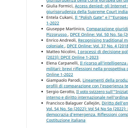
giurisprudenza della Corte europea dei di
Giulia Formici,
Access denied: gli Internet 
giurisprudenza della Supreme Court indi
Entela Cukani,
Il “Polish Gate” e l’“Euro
1-2022
Giuseppe Martinico,
Comparazione giuridi
Pizzorusso
,
DPCE Online: Vol. 50 No. Sp (
Enrico Andreoli,
Recognising traditional ma
coloniale
,
DPCE Online: Vol. 37 No. 4 (201
Matteo Nicolini,
I processi di decisione p
(2023): DPCE Online 1-2023
Elena Carpanelli,
Il ricorso all’intelligenz
militari: brevi riflessioni nella prospettiva
Online 1-2022
Giampaolo Parodi,
Lineamenti della produ
profili di comparazione con l’esperienza 
Sergio Gerotto,
Il voto svizzero sull’“Inizi
interno e diritto internazionale nell’ordi
Francisco Balaguer Callejón,
Diritto dell’
Vol. 54 No. Sp (2022): Vol 54 No Sp (2022)
democrazia d’emergenza. Riflessioni compar
Costituzione italiana