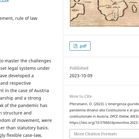
ement, rule of law
.pdf
to master the challenges
 set legal systems under
Published
have developed a
2023-10-09
 and respective
nt in the case of Austria
How to Cite
olarship and a strong
Pfersmann, O. (2023). L’emergenza giuridic
eak of the pandemic has
pandemia dinanzi alla Costituzione e al giu
n structure and
costituzionale in Austria.
DPCE Online
,
60
(3)
reedom of movement, were
https://doi.org/10.57660/dpceonline.2023
her than statutory basis.
More Citation Formats
ly flexible case-law,