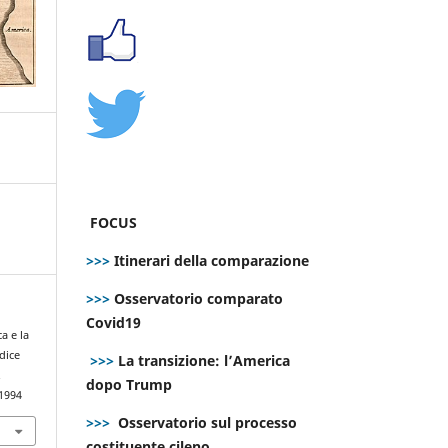
FOCUS
>>>
Itinerari della comparazione
>>>
Osservatorio comparato
Covid19
a e la
dice
>>>
La transizione: l’America
.
dopo Trump
.1994
>>>
Osservatorio sul processo
costituente cileno