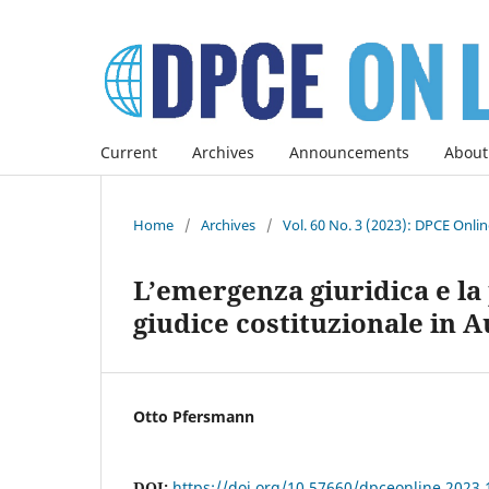
Current
Archives
Announcements
About
Home
/
Archives
/
Vol. 60 No. 3 (2023): DPCE Onli
L’emergenza giuridica e la
giudice costituzionale in A
Otto Pfersmann
DOI:
https://doi.org/10.57660/dpceonline.2023.