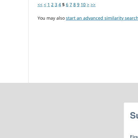
<<
<
1
2
3
4
5
6
7
8
9
10
>
>>
You may also
start an advanced similarity searc