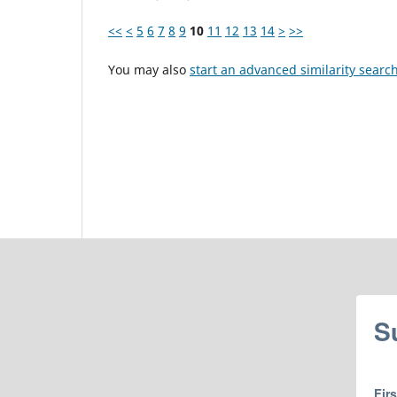
<<
<
5
6
7
8
9
10
11
12
13
14
>
>>
You may also
start an advanced similarity searc