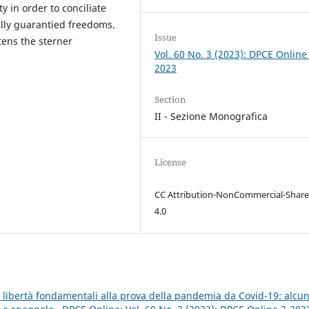
y in order to conciliate
ally guarantied freedoms.
Issue
tens the sterner
Vol. 60 No. 3 (2023): DPCE Online
2023
Section
II - Sezione Monografica
License
CC Attribution-NonCommercial-Share
4.0
lle libertà fondamentali alla prova della pandemia da Covid-19: alcun