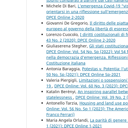
spunti comparati a partire dai casi italia
Michele Di Bari,
L’emergenza Covid-19 “vista
orientarsi in una riflessione sull’emergen
DPCE Online 2-2020
Giovanni De Gregorio,
Il diritto delle pia
europeo al governo della libertà di espre
Lorenzo Cuocolo,
I diritti costituzionali d
43 No. 2 (2020): DPCE Online 2-2020
Giuliaserena Stegher,
Gli stati costituzion
DPCE Online: Vol. 54 No. Sp (2022): Vol 54
nella democrazia d’emergenza. Riflessioni c
Costituzione italiana
Antonia Baraggia,
Potestas v. Potentia: l’
50 No. Sp (2021): DPCE Online Sp-2021
Valeria Piergigli,
Limitazioni o sospensioni
19
,
DPCE Online: Vol. 60 No. 3 (2023): DP
Katalin Berényi,
An inspiring parallel bet
statelessness
,
DPCE Online: Vol. 39 No. 2
Antonello Tarzia,
Housing and land use poli
Online: Vol. 56 No. Sp 1 (2023): The Ameri
Franco Ferrari)
Maria Angela Orlandi,
La parità di gener
1 (2021): DPCE Online 1-2021