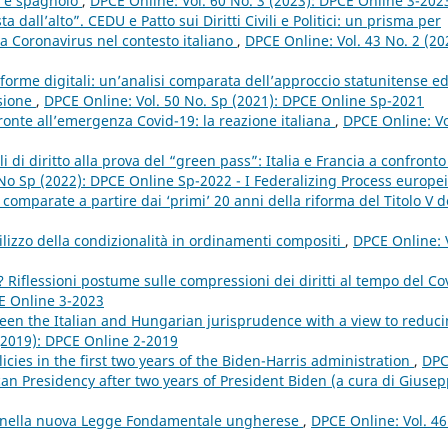
no e spagnolo
,
DPCE Online: Vol. 60 No. 3 (2023): DPCE Online 3-202
 dall’alto”. CEDU e Patto sui Diritti Civili e Politici: un prisma per
za Coronavirus nel contesto italiano
,
DPCE Online: Vol. 43 No. 2 (20
ttaforme digitali: un’analisi comparata dell’approccio statunitense e
ssione
,
DPCE Online: Vol. 50 No. Sp (2021): DPCE Online Sp-2021
i fronte all’emergenza Covid-19: la reazione italiana
,
DPCE Online: Vo
ali di diritto alla prova del “green pass”: Italia e Francia a confront
 No Sp (2022): DPCE Online Sp-2022 - I Federalizing Process europei
omparate a partire dai ‘primi’ 20 anni della riforma del Titolo V d
utilizzo della condizionalità in ordinamenti compositi
,
DPCE Online: 
? Riflessioni postume sulle compressioni dei diritti al tempo del Co
CE Online 3-2023
ween the Italian and Hungarian jurisprudence with a view to reduc
 (2019): DPCE Online 2-2019
cies in the first two years of the Biden-Harris administration
,
DP
can Presidency after two years of President Biden (a cura di Giuse
e nella nuova Legge Fondamentale ungherese
,
DPCE Online: Vol. 46