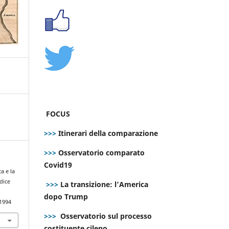
FOCUS
>>>
Itinerari della comparazione
>>>
Osservatorio comparato
Covid19
a e la
dice
>>>
La transizione: l’America
.
dopo Trump
.1994
>>>
Osservatorio sul processo
costituente cileno