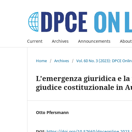
Current
Archives
Announcements
About
Home
/
Archives
/
Vol. 60 No. 3 (2023): DPCE Onli
L’emergenza giuridica e la
giudice costituzionale in A
Otto Pfersmann
DOI:
https://doi.org/10.57660/dpceonline.2023.