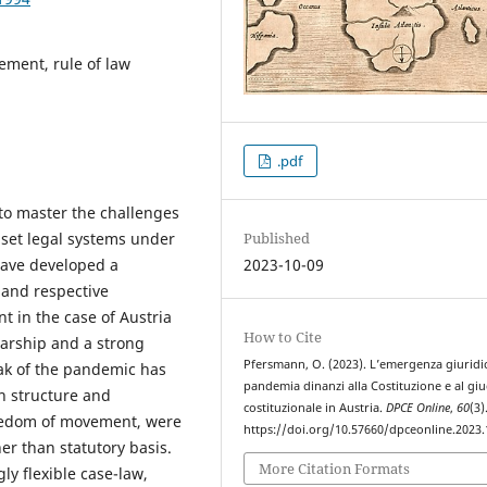
ement, rule of law
.pdf
to master the challenges
 set legal systems under
Published
have developed a
2023-10-09
 and respective
nt in the case of Austria
How to Cite
olarship and a strong
Pfersmann, O. (2023). L’emergenza giuridic
eak of the pandemic has
pandemia dinanzi alla Costituzione e al giu
n structure and
costituzionale in Austria.
DPCE Online
,
60
(3)
reedom of movement, were
https://doi.org/10.57660/dpceonline.2023
her than statutory basis.
More Citation Formats
ly flexible case-law,