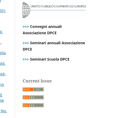
3
20):
d
>>>
Convegni annuali
l.
Associazione DPCE
o
,
>>>
Seminari annuali Associazione
DPCE
ella
>>>
Seminari Scuola DPCE
Vol.
vid-
Current Issue
ing
CE
ppe
 No.