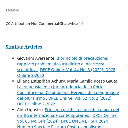
License
CC Attribution-NonCommercial-ShareAlike 4.0
Similar Articles
Giovanni Aversente,
Il principio di precauzione: il
rapporto problematico tra diritto e incertezza
scientifica
,
DPCE Online: Vol. 44 No. 3 (2020): DPCE
Online 3-2020
Liliana Estupiñán Achury, María Camila Rosso Gauta,
La eutanasia en la jurisprudencia de la Corte
Constitucional Colombiana. Herejías de la dignidad y
del pluralismo
,
DPCE Online: Vol. 52 No. 2 (2022):
DPCE Online 2-2022
Aldo Ligustro,
Principio pacifista e uso della forza nel
diritto internazionale contemporaneo
,
DPCE Online:
Vol. 63 No. SP1 (2024): DPCE ONLINE - SP1 2024
Numero Speciale Pescara Costituzionalismo,