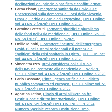
declinazioni del principio pacifista e conflitti armati
Carna Pistan,
Emergenza sanitaria da Covid-19 e
ripercussioni sulla democrazia: i casi della Slovenia,
Croazia, Serbia e Bosnia ed Erzegovina
,
DPCE Online:
Vol. 43 No. 2 (2020): DPCE Online 2-2020
Carmine Petteruti,
Formanti giuridici e pluralismo
delle fonti nell’Asia meridionale
,
DPCE Online: Vol. 50
No. Sp (2021): DPCE Online Sp-2021
Emilio Minniti,
Il carattere “neutro” dell’emergenza
Covid-19 nei sistemi occidentali e il potenziale
“politico” della crisi sanitaria in Egitto.
,
DPCE Online:
Vol. 44 No. 3 (2020): DPCE Online 3-2020
Simonetta Izzo,
Brevi considerazioni sul ruolo
dell’OMS nel contrasto alla pandemia di Covid-19
,
DPCE Online: Vol. 43 No. 2 (2020): DPCE Online 2-2020
Carlo Casonato,
L’intelligenza artificiale e il diritto
pubblico comparato ed europeo
,
DPCE Online: Vol. 51
No. 1 (2022): DPCE Online 1-2022
Agostina Latino,
L’invio di armi all’Ucraina fra
Costituzione e diritto internazionale
,
DPCE Online:
Vol. 63 No. SP1 (2024): DPCE ONLINE - SP1 2024
Numero Speciale Pescara Costituzionalismo,