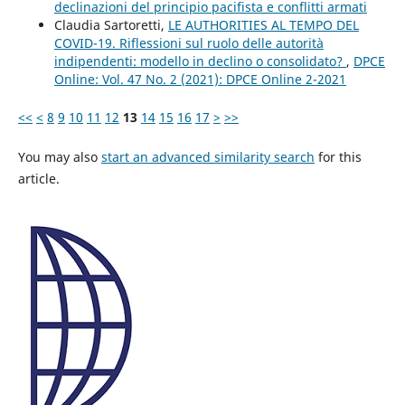
declinazioni del principio pacifista e conflitti armati
Claudia Sartoretti,
LE AUTHORITIES AL TEMPO DEL
COVID-19. Riflessioni sul ruolo delle autorità
indipendenti: modello in declino o consolidato?
,
DPCE
Online: Vol. 47 No. 2 (2021): DPCE Online 2-2021
<<
<
8
9
10
11
12
13
14
15
16
17
>
>>
You may also
start an advanced similarity search
for this
article.