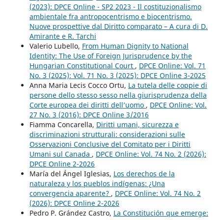
(2023): DPCE Online - SP2 2023 - Il costituzionalismo
ambientale fra antropocentrismo e biocentrismo.
Nuove prospettive dal Diritto comparato – A cura di D.
Amirante e R. Tarchi
Valerio Lubello,
From Human Dignity to National
Identity: The Use of Foreign Jurisprudence by the
Hungarian Constitutional Court
,
DPCE Online: Vol. 71
No. 3 (2025): Vol. 71 No. 3 (2025): DPCE Online 3-2025
Anna Maria Lecis Cocco Ortu,
La tutela delle coppie di
persone dello stesso sesso nella giurisprudenza della
Corte europea dei diritti dell’uomo
,
DPCE Online: Vol.
27 No. 3 (2016): DPCE Online 3/2016
Fiamma Concarella,
Diritti umani, sicurezza e
discriminazioni strutturali: considerazioni sulle
Osservazioni Conclusive del Comitato per i Diritti
Umani sul Canada
,
DPCE Online: Vol. 74 No. 2 (2026):
DPCE Online 2-2026
María del Ángel Iglesias,
Los derechos de la
naturaleza y los pueblos indígenas: ¿Una
convergencia aparente?
,
DPCE Online: Vol. 74 No. 2
(2026): DPCE Online 2-2026
Pedro P. Grández Castro,
La Constitución que emerge: