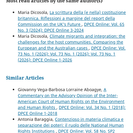
Most read articles by the same author(s)
Maria Dicosola,
La scrittura della (e nella) costituzione
britannica. Riflessioni a margine del report della
Commission on the UK’s Future
,
DPCE Online: Vol. 65
No. 3 (2024): DPCE Online 3-2024
Maria Dicosola,
Climate migrants and integration: the
challenges for the host communities. Comparing the
European and the Australian cases
,
DPCE Online: Vol.
73 No. 1 (2026): Vol. 73 No. 1 (2026): Vol. 73 No. 1
(2026): DPCE Online 1-2026
Similar Articles
Giovanny Vega-Barbosa Lorraine Aboagye,
A
Commentary on the Advisory Opinion of the Inter-
American Court of Human Rights on the Environment
and Human Rights
,
DPCE Online: Vol. 34 No. 1 (2018):
DPCE Online 1-2018
Antonia Baraggia,
Contenzioso in materia climatica e
separazione dei poteri: il ruolo delle National Human
Rights Institutions
,
DPCE Online: Vol. 58 No. SP2