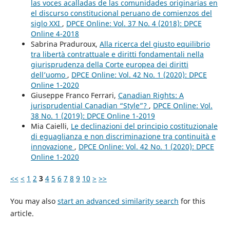
las voces acalladas de las comunidades originarias en
el discurso constitucional peruano de comienzos del
siglo XXI
,
DPCE Online: Vol. 37 No. 4 (2018): DPCE
Online 4-2018
Sabrina Praduroux,
Alla ricerca del giusto equilibrio
tra libertà contrattuale e diritti fondamentali nella
giurisprudenza della Corte europea dei diritti
dell’uomo
,
DPCE Online: Vol. 42 No. 1 (2020): DPCE
Online 1-2020
Giuseppe Franco Ferrari,
Canadian Rights: A
jurisprudential Canadian “Style”?
,
DPCE Online: Vol.
38 No. 1 (2019): DPCE Online 1-2019
Mia Caielli,
Le declinazioni del principio costituzionale
di eguaglianza e non discriminazione tra continuità e
innovazione
,
DPCE Online: Vol. 42 No. 1 (2020): DPCE
Online 1-2020
<<
<
1
2
3
4
5
6
7
8
9
10
>
>>
You may also
start an advanced similarity search
for this
article.