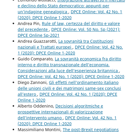
e declino dello Stato democratico: appunti per
un’indagine genealogica
,
DPCE Online: Vol. 42 No. 1
(2020): DPCE Online 1-2020
Andrea Pin,
Rule of law, certezza del diritto e valore
del precedente
,
DPCE Online: Vol. 50 No. Sp (2021):
DPCE Online Sp-2021
Andrea Guazzarotti,
La sovranità tra Costituzioni
nazionali e Trattati europei
,
DPCE Online: Vol. 42 No.
1 (2020): DPCE Online 1-2020
Guido Comparato,
La sovranità economica fra diritto
interno e diritto transnazionale dell’economia.
Considerazioni alla luce dell’esperienza britannica
,
DPCE Online: Vol. 42 No. 1 (2020): DPCE Online 1-2020
Diego Zannoni,
Gli effetti nell’ordinamento italiano
delle unioni civili e dei matrimoni same-sex conclusi
all’estero
,
DPCE Online: Vol. 42 No. 1 (2020): DPCE
Online 1-2020
Alberto Oddenino,
Decisioni algoritmiche e
prospettive internazionali di valorizzazione
dell’intervento umano
,
DPCE Online: Vol. 42 No. 1
(2020): DPCE Online 1-2020
Massimiliano Montini,
The post-Brexit negotiations