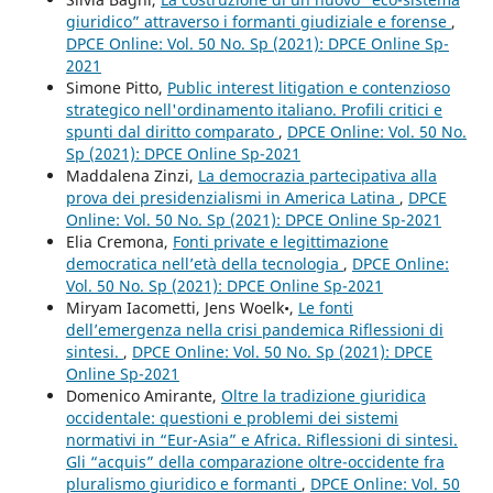
giuridico” attraverso i formanti giudiziale e forense
,
DPCE Online: Vol. 50 No. Sp (2021): DPCE Online Sp-
2021
Simone Pitto,
Public interest litigation e contenzioso
strategico nell'ordinamento italiano. Profili critici e
spunti dal diritto comparato
,
DPCE Online: Vol. 50 No.
Sp (2021): DPCE Online Sp-2021
Maddalena Zinzi,
La democrazia partecipativa alla
prova dei presidenzialismi in America Latina
,
DPCE
Online: Vol. 50 No. Sp (2021): DPCE Online Sp-2021
Elia Cremona,
Fonti private e legittimazione
democratica nell’età della tecnologia
,
DPCE Online:
Vol. 50 No. Sp (2021): DPCE Online Sp-2021
Miryam Iacometti, Jens Woelk•,
Le fonti
dell’emergenza nella crisi pandemica Riflessioni di
sintesi.
,
DPCE Online: Vol. 50 No. Sp (2021): DPCE
Online Sp-2021
Domenico Amirante,
Oltre la tradizione giuridica
occidentale: questioni e problemi dei sistemi
normativi in “Eur-Asia” e Africa. Riflessioni di sintesi.
Gli “acquis” della comparazione oltre-occidente fra
pluralismo giuridico e formanti
,
DPCE Online: Vol. 50