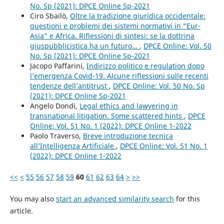
No. Sp (2021): DPCE Online Sp-2021
Ciro Sbailò,
Oltre la tradizione giuridica occidentale:
questioni e problemi dei sistemi normativi in “Eur-
Asia” e Africa. Riflessioni di sintesi: se la dottrina
giuspubblicistica ha un futuro…
,
DPCE Online: Vol. 50
No. Sp (2021): DPCE Online Sp-2021
Jacopo Paffarini,
Indirizzo politico e regulation dopo
l’emergenza Covid-19. Alcune riflessioni sulle recenti
tendenze dell’antitrust
,
DPCE Online: Vol. 50 No. Sp
(2021): DPCE Online Sp-2021
Angelo Dondi,
Legal ethics and lawyering in
transnational litigation. Some scattered hints
,
DPCE
Online: Vol. 51 No. 1 (2022): DPCE Online 1-2022
Paolo Traverso,
Breve introduzione tecnica
all’Intelligenza Artificiale
,
DPCE Online: Vol. 51 No. 1
(2022): DPCE Online 1-2022
<<
<
55
56
57
58
59
60
61
62
63
64
>
>>
You may also
start an advanced similarity search
for this
article.