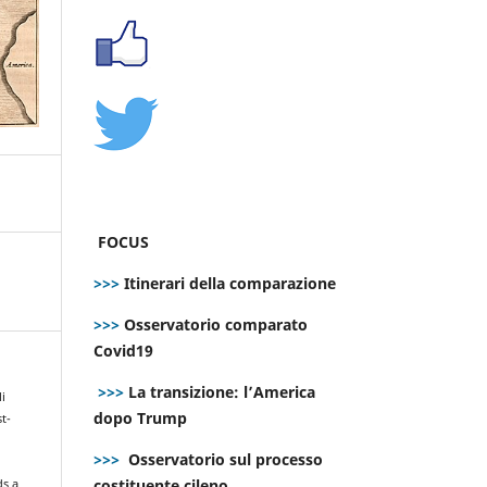
FOCUS
>>>
Itinerari della comparazione
>>>
Osservatorio comparato
Covid19
>>>
La transizione: l’America
li
dopo Trump
t-
>>>
Osservatorio sul processo
costituente cileno
ds a