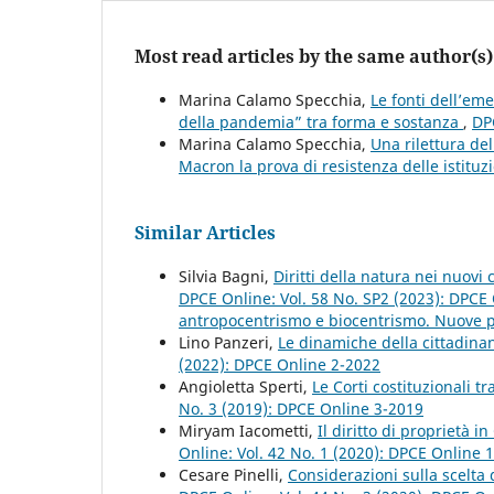
Most read articles by the same author(s)
Marina Calamo Specchia,
Le fonti dell’eme
della pandemia” tra forma e sostanza
,
DP
Marina Calamo Specchia,
Una rilettura de
Macron la prova di resistenza delle istituzi
Similar Articles
Silvia Bagni,
Diritti della natura nei nuovi 
DPCE Online: Vol. 58 No. SP2 (2023): DPCE 
antropocentrismo e biocentrismo. Nuove pro
Lino Panzeri,
Le dinamiche della cittadinan
(2022): DPCE Online 2-2022
Angioletta Sperti,
Le Corti costituzionali t
No. 3 (2019): DPCE Online 3-2019
Miryam Iacometti,
Il diritto di proprietà i
Online: Vol. 42 No. 1 (2020): DPCE Online 
Cesare Pinelli,
Considerazioni sulla scelta 