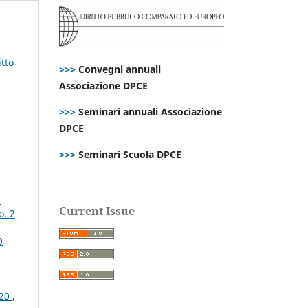
itto
>>>
Convegni annuali
Associazione DPCE
>>>
Seminari annuali Associazione
DPCE
>>>
Seminari Scuola DPCE
,
i
Current Issue
o. 2
0
020
,