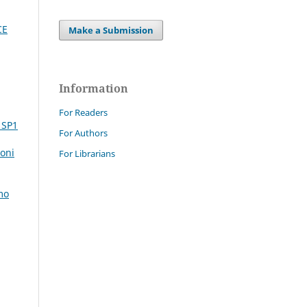
CE
Make a Submission
Information
For Readers
 SP1
For Authors
ioni
For Librarians
mo