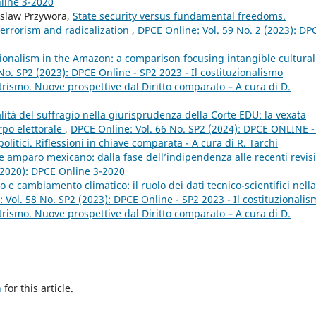
nline 3-2020
uslaw Przywora,
State security versus fundamental freedoms.
 terrorism and radicalization
,
DPCE Online: Vol. 59 No. 2 (2023): DP
ionalism in the Amazon: a comparison focusing intangible cultural
No. SP2 (2023): DPCE Online - SP2 2023 - Il costituzionalismo
rismo. Nuove prospettive dal Diritto comparato – A cura di D.
lità del suffragio nella giurisprudenza della Corte EDU: la vexata
orpo elettorale
,
DPCE Online: Vol. 66 No. SP2 (2024): DPCE ONLINE -
politici. Riflessioni in chiave comparata - A cura di R. Tarchi
de amparo mexicano: dalla fase dell’indipendenza alle recenti revis
(2020): DPCE Online 3-2020
to e cambiamento climatico: il ruolo dei dati tecnico-scientifici nella
 Vol. 58 No. SP2 (2023): DPCE Online - SP2 2023 - Il costituzionalis
rismo. Nuove prospettive dal Diritto comparato – A cura di D.
h
for this article.