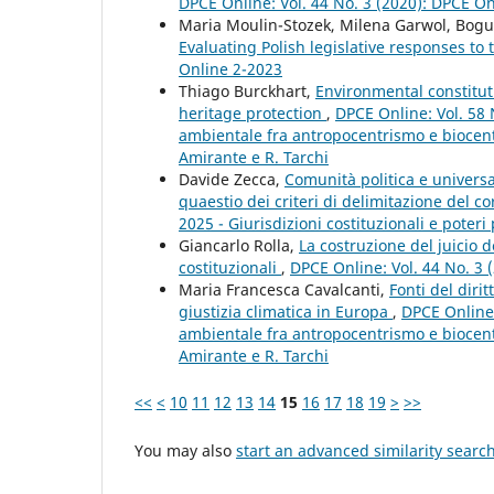
DPCE Online: Vol. 44 No. 3 (2020): DPCE O
Maria Moulin-Stozek, Milena Garwol, Bog
Evaluating Polish legislative responses to
Online 2-2023
Thiago Burckhart,
Environmental constitut
heritage protection
,
DPCE Online: Vol. 58 
ambientale fra antropocentrismo e biocent
Amirante e R. Tarchi
Davide Zecca,
Comunità politica e universa
quaestio dei criteri di delimitazione del c
2025 - Giurisdizioni costituzionali e poteri 
Giancarlo Rolla,
La costruzione del juicio 
costituzionali
,
DPCE Online: Vol. 44 No. 3 
Maria Francesca Cavalcanti,
Fonti del dirit
giustizia climatica in Europa
,
DPCE Online:
ambientale fra antropocentrismo e biocent
Amirante e R. Tarchi
<<
<
10
11
12
13
14
15
16
17
18
19
>
>>
You may also
start an advanced similarity searc