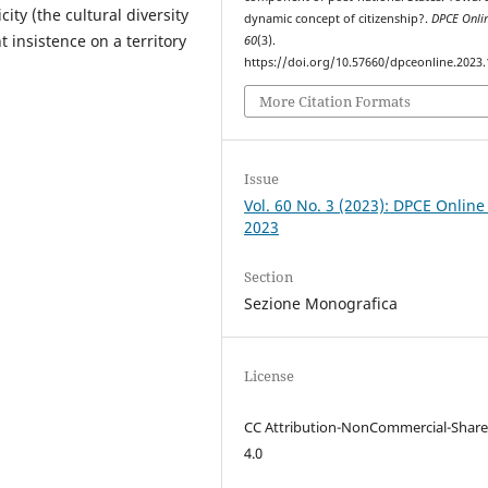
ity (the cultural diversity
dynamic concept of citizenship?.
DPCE Onli
 insistence on a territory
60
(3).
https://doi.org/10.57660/dpceonline.2023
More Citation Formats
Issue
Vol. 60 No. 3 (2023): DPCE Online
2023
Section
Sezione Monografica
License
CC Attribution-NonCommercial-Share
4.0