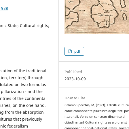
1988
nic State; Cultural rights;
.pdf
lution of the traditional
Published
tion, territory) through
2023-10-09
modulated on two formulas
pillarization - and the
How to Cite
tries of the continental
uishes, on the one hand,
Calamo Specchia, M. (2023). I diritti cultura
come componente pluralista degli Stati pos
ting from the absorption
nazionali. Verso un concetto dinamico di
ultures that previously
cittadinanza? Cultural rights as a pluralist
nic federalism
component of post-national States. Towar