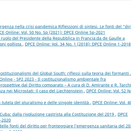
rgenza nella crisi pandemica Riflessioni di sintesi. Le fonti del “dir
CE Online: Vol. 50 No. Sp (2021): DPCE Online Sp-2021
l ruolo del Presidente della Repubblica in Francia:da de Gaulle a
oni gollista
,
DPCE Online: Vol. 34 No. 1 (2018): DPCE Online 1-2018
costituzionalismi del Global South: riflessi sulla teoria dei formanti
Online - SP2 2023 - Il costituzionalismo ambientale fra
spettive dal Diritto comparato – A cura di D. Amirante e R. Tarch
za nei Microstati: il caso del Liechtenstein
,
DPCE Online: Vol. 52 N
ra tutela del pluralismo e delle singole identità
,
DPCE Online: Vol. 4
n Cuba: dalla rivoluzione castrista alla Costituzione del 2019
,
DPCE
1-2020
delle fonti del diritto per fronteggiare l’emergenza sanitaria del 2