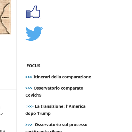
FOCUS
>>>
Itinerari della comparazione
>>>
Osservatorio comparato
Covid19
>>>
La transizione: l’America
li
dopo Trump
t-
>>>
Osservatorio sul processo
costituente cileno
ds a