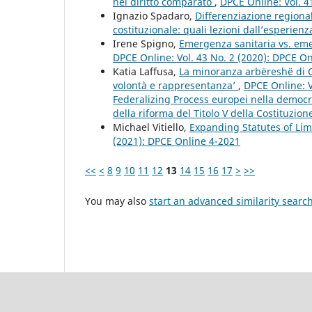
nel diritto comparato
,
DPCE Online: Vol. 4
Ignazio Spadaro,
Differenziazione regiona
costituzionale: quali lezioni dall’esperie
Irene Spigno,
Emergenza sanitaria vs. eme
DPCE Online: Vol. 43 No. 2 (2020): DPCE O
Katia Laffusa,
La minoranza arbëreshë di Ca
volontà e rappresentanza’
,
DPCE Online: V
Federalizing Process europei nella democra
della riforma del Titolo V della Costituzione
Michael Vitiello,
Expanding Statutes of Limi
(2021): DPCE Online 4-2021
<<
<
8
9
10
11
12
13
14
15
16
17
>
>>
You may also
start an advanced similarity searc