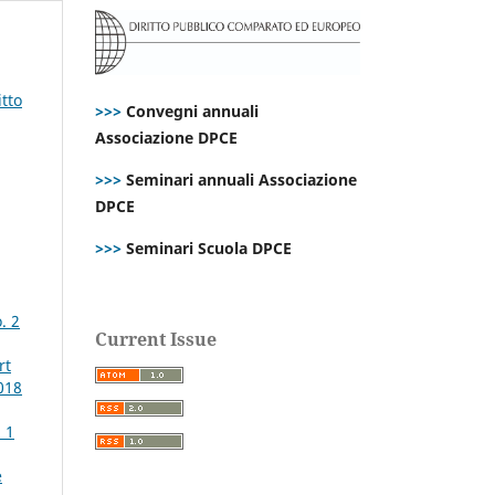
itto
>>>
Convegni annuali
Associazione DPCE
>>>
Seminari annuali Associazione
DPCE
>>>
Seminari Scuola DPCE
. 2
Current Issue
rt
018
 1
e