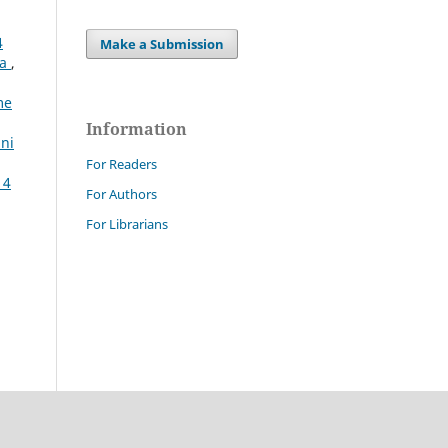
4
Make a Submission
ta
,
me
Information
nni
For Readers
 4
For Authors
For Librarians