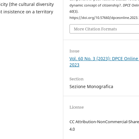
ity (the cultural diversity
dynamic concept of citizenship?.
DPCE Onli
 insistence on a territory
60
(3).
https://doi.org/10.57660/dpceonline.2023
More Citation Formats
Issue
Vol. 60 No. 3 (2023): DPCE Online
2023
Section
Sezione Monografica
License
CC Attribution-NonCommercial-Share
4.0