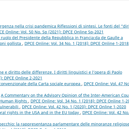
rgenza nella crisi pandemica Riflessioni di sintesi. Le fonti del “dir
CE Online: Vol. 50 No. Sp (2021): DPCE Online Sp-2021
l ruolo del Presidente della Repubblica in Francia:da de Gaulle a
oni gollista
,
DPCE Online: Vol. 34 No. 1 (2018): DPCE Online 1-2018
e diritto delle differenze. I diritti linguistici e l’opera di Paolo
1): DPCE Online 2-2021
convenzionale della Carta sociale europea
,
DPCE Online: Vol. 47 No
,
A Commentary on the Advisory Opinion of the Inter-American Cou
d Human Rights
,
DPCE Online: Vol. 34 No. 1 (2018): DPCE Online 1-2
vulnerabili
,
DPCE Online: Vol. 42 No. 1 (2020): DPCE Online 1-2020
al rights in the USA and in the EU today
,
DPCE Online: Vol. 42 No.
pecchio: la rappresentanza parlamentare delle minoranze religios