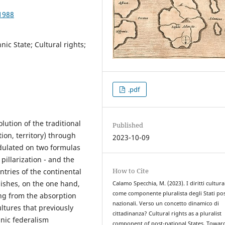
1988
nic State; Cultural rights;
.pdf
lution of the traditional
Published
tion, territory) through
2023-10-09
modulated on two formulas
pillarization - and the
How to Cite
tries of the continental
uishes, on the one hand,
Calamo Specchia, M. (2023). I diritti cultura
come componente pluralista degli Stati pos
ting from the absorption
nazionali. Verso un concetto dinamico di
ultures that previously
cittadinanza? Cultural rights as a pluralist
nic federalism
component of post-national States. Towar