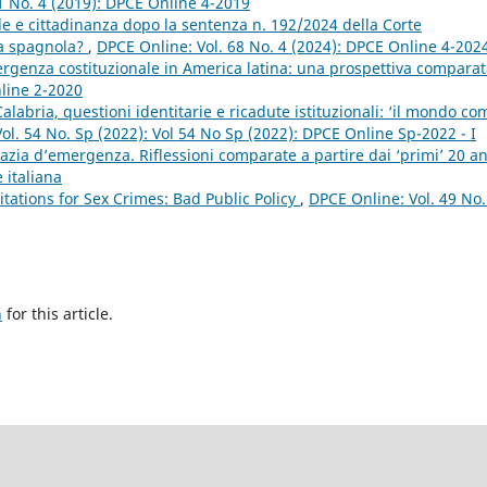
1 No. 4 (2019): DPCE Online 4-2019
le e cittadinanza dopo la sentenza n. 192/2024 della Corte
nza spagnola?
,
DPCE Online: Vol. 68 No. 4 (2024): DPCE Online 4-202
rgenza costituzionale in America latina: una prospettiva compara
nline 2-2020
labria, questioni identitarie e ricadute istituzionali: ‘il mondo co
ol. 54 No. Sp (2022): Vol 54 No Sp (2022): DPCE Online Sp-2022 - I
zia d’emergenza. Riflessioni comparate a partire dai ‘primi’ 20 a
 italiana
tations for Sex Crimes: Bad Public Policy
,
DPCE Online: Vol. 49 No.
h
for this article.