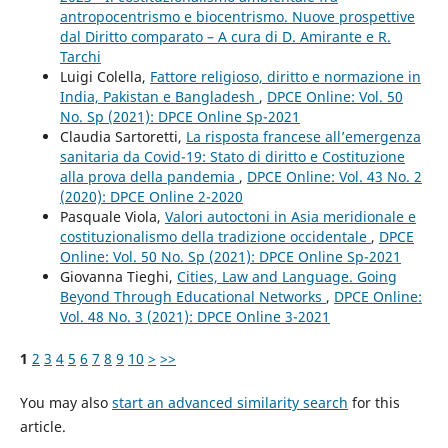
antropocentrismo e biocentrismo. Nuove prospettive
dal Diritto comparato – A cura di D. Amirante e R.
Tarchi
Luigi Colella,
Fattore religioso, diritto e normazione in
India, Pakistan e Bangladesh
,
DPCE Online: Vol. 50
No. Sp (2021): DPCE Online Sp-2021
Claudia Sartoretti,
La risposta francese all’emergenza
sanitaria da Covid-19: Stato di diritto e Costituzione
alla prova della pandemia
,
DPCE Online: Vol. 43 No. 2
(2020): DPCE Online 2-2020
Pasquale Viola,
Valori autoctoni in Asia meridionale e
costituzionalismo della tradizione occidentale
,
DPCE
Online: Vol. 50 No. Sp (2021): DPCE Online Sp-2021
Giovanna Tieghi,
Cities, Law and Language. Going
Beyond Through Educational Networks
,
DPCE Online:
Vol. 48 No. 3 (2021): DPCE Online 3-2021
1
2
3
4
5
6
7
8
9
10
>
>>
You may also
start an advanced similarity search
for this
article.