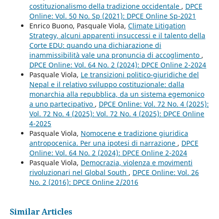
costituzionalismo della tradizione occidentale
,
DPCE
Online: Vol. 50 No. Sp (2021): DPCE Online Sp-2021
Enrico Buono, Pasquale Viola,
Climate Litigation
Strategy, alcuni apparenti insuccessi e il talento della
Corte EDU: quando una dichiarazione di
inammissibilità vale una pronuncia di accoglimento
,
DPCE Online: Vol. 64 No. 2 (2024): DPCE Online 2-2024
Pasquale Viola,
Le transizioni politico-giuridiche del
Nepal e il relativo sviluppo costituzionale: dalla
monarchia alla repubblica, da un sistema egemonico
a uno partecipativo
,
DPCE Online: Vol. 72 No. 4 (2025):
Vol. 72 No. 4 (2025): Vol. 72 No. 4 (2025): DPCE Online
4-2025
Pasquale Viola,
Nomocene e tradizione giuridica
antropocenica. Per una ipotesi di narrazione
,
DPCE
Online: Vol. 64 No. 2 (2024): DPCE Online 2-2024
Pasquale Viola,
Democrazia, violenza e movimenti
rivoluzionari nel Global South
,
DPCE Online: Vol. 26
No. 2 (2016): DPCE Online 2/2016
Similar Articles