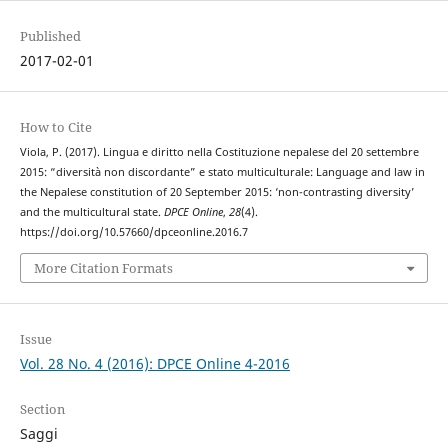
Published
2017-02-01
How to Cite
Viola, P. (2017). Lingua e diritto nella Costituzione nepalese del 20 settembre
2015: “diversità non discordante” e stato multiculturale: Language and law in
the Nepalese constitution of 20 September 2015: ‘non-contrasting diversity’
and the multicultural state.
DPCE Online
,
28
(4).
https://doi.org/10.57660/dpceonline.2016.7
More Citation Formats
Issue
Vol. 28 No. 4 (2016): DPCE Online 4-2016
Section
Saggi