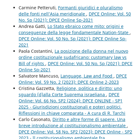
Carmine Petteruti,
Formanti giuridici e pluralismo
delle fonti nell’Asia meridionale
,
DPCE Online: Vol. 50
No. Sp (2021): DPCE Online Sp-2021
Andrea Gatti,
Lo Stato ebraico come mito: origini e
conseguenze della legge fondamentale Nation-State
,
DPCE Online: Vol. 50 No. Sp (2021): DPCE Online Sp-
2021
Paola Costantini,
La posizione della donna nel nuovo
ordine costituzionale sudafricano: customary law vs
Bill of rights
,
DPCE Online: Vol. 50 No. Sp (2021): DPCE
Online Sp-2021
Salvatore Mancuso,
Language, Law and Food
,
DPCE
Online: Vol. 59 No. 2 (2023): DPCE Online 2-2023
Cristina Gazzetta,
Religione, politica e diritto: uno
sguardo (d)alla Corte Suprema israeliana
,
DPCE
Online: Vol. 66 No. SP2 (2024): DPCE ONLINE - SP1
2025 - Giurisdizioni costituzionali e poteri politici.
Riflessioni in chiave comparata - A cura di R. Tarchi
Carlo Casonato,
Diritto e altre forme di sapere. Una
breve introduzione al costituzionalismo ambientale
,
DPCE Online: Vol. 58 No. SP2 (2023): DPCE Online - SP2
2023 - Il costituzionalismo ambientale fra