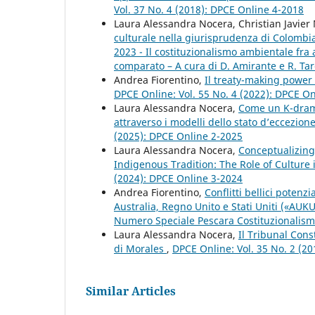
Vol. 37 No. 4 (2018): DPCE Online 4-2018
Laura Alessandra Nocera, Christian Javier
culturale nella giurisprudenza di Colomb
2023 - Il costituzionalismo ambientale fra
comparato – A cura di D. Amirante e R. Tar
Andrea Fiorentino,
Il treaty-making power 
DPCE Online: Vol. 55 No. 4 (2022): DPCE O
Laura Alessandra Nocera,
Come un K-drama:
attraverso i modelli dello stato d’eccezio
(2025): DPCE Online 2-2025
Laura Alessandra Nocera,
Conceptualizing
Indigenous Tradition: The Role of Culture 
(2024): DPCE Online 3-2024
Andrea Fiorentino,
Conflitti bellici potenz
Australia, Regno Unito e Stati Uniti («AUK
Numero Speciale Pescara Costituzionalismo, 
Laura Alessandra Nocera,
Il Tribunal Cons
di Morales
,
DPCE Online: Vol. 35 No. 2 (2
Similar Articles