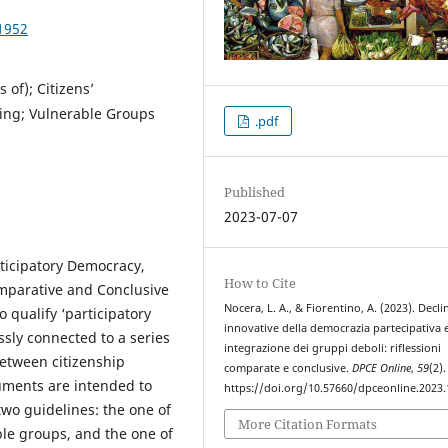
1952
 of); Citizens’
king; Vulnerable Groups
.pdf
Published
2023-07-07
rticipatory Democracy,
How to Cite
omparative and Conclusive
Nocera, L. A., & Fiorentino, A. (2023). Decli
 qualify ‘participatory
innovative della democrazia partecipativa 
essly connected to a series
integrazione dei gruppi deboli: riflessioni
between citizenship
comparate e conclusive.
DPCE Online
,
59
(2).
truments are intended to
https://doi.org/10.57660/dpceonline.2023
wo guidelines: the one of
More Citation Formats
able groups, and the one of