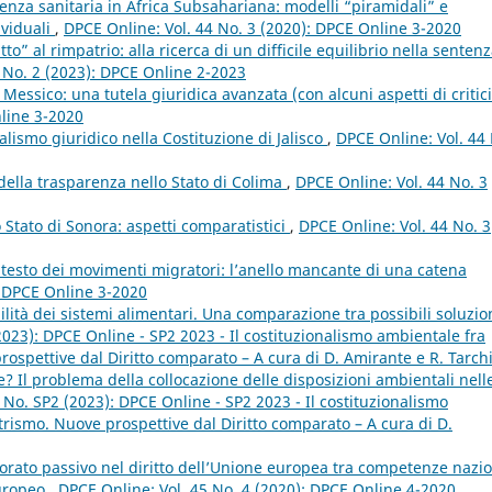
nza sanitaria in Africa Subsahariana: modelli “piramidali” e
ividuali
,
DPCE Online: Vol. 44 No. 3 (2020): DPCE Online 3-2020
ritto” al rimpatrio: alla ricerca di un difficile equilibrio nella senten
 No. 2 (2023): DPCE Online 2-2023
Messico: una tutela giuridica avanzata (con alcuni aspetti di critic
nline 3-2020
ralismo giuridico nella Costituzione di Jalisco
,
DPCE Online: Vol. 44
 della trasparenza nello Stato di Colima
,
DPCE Online: Vol. 44 No. 3
lo Stato di Sonora: aspetti comparatistici
,
DPCE Online: Vol. 44 No. 3
ontesto dei movimenti migratori: l’anello mancante di una catena
: DPCE Online 3-2020
lità dei sistemi alimentari. Una comparazione tra possibili soluzio
2023): DPCE Online - SP2 2023 - Il costituzionalismo ambientale fra
spettive dal Diritto comparato – A cura di D. Amirante e R. Tarch
? Il problema della collocazione delle disposizioni ambientali nell
 No. SP2 (2023): DPCE Online - SP2 2023 - Il costituzionalismo
rismo. Nuove prospettive dal Diritto comparato – A cura di D.
ttorato passivo nel diritto dell’Unione europea tra competenze nazio
europeo
,
DPCE Online: Vol. 45 No. 4 (2020): DPCE Online 4-2020