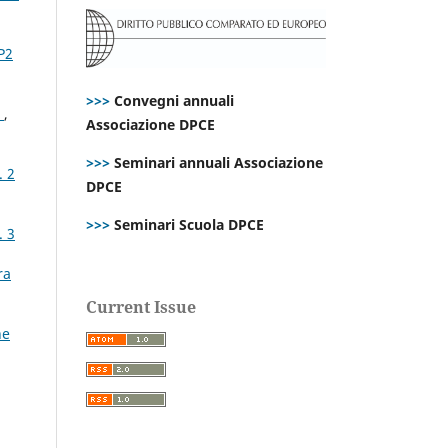
P2
>>>
Convegni annuali
?
,
Associazione DPCE
>>>
Seminari annuali Associazione
. 2
DPCE
>>>
Seminari Scuola DPCE
. 3
ra
Current Issue
ne