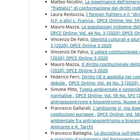
Matteo Nicolini,
La governance dell’emerge
“frattalici” di conformazione dei diritti ind
Laura Restuccia,
I foreign fighters e il “di
H.F. e altri c. Francia
,
DPCE Online: Vol. 59
Mauro Mazza,
Le popolazioni indigene del 
DPCE Online: Vol. 44 No. 3 (2020): DPCE O
Vincenzo De Falco,
Identità culturali e plu
3 (2020): DPCE Online 3-2020
Vincenzo De Falco,
Il valore costituzionale
(2020): DPCE Online 3-2020
Mauro Mazza,
Il diritto costituzionale del
(2020): DPCE Online 3-2020
Federico Ferri,
Diritto UE e apolidia nel c
debole
,
DPCE Online: Vol. 44 No. 3 (2020)
Simone Pitto,
Tutela ambientale e sostenibi
normative
,
DPCE Online: Vol. 58 No. SP2 (
antropocentrismo e biocentrismo. Nuove pro
Francesco Gallarati,
L’ambiente sì, ma dove
costituzioni europee
,
DPCE Online: Vol. 58
ambientale fra antropocentrismo e biocent
Amirante e R. Tarchi
Francesco Battaglia,
La disciplina sull’ele
e principio d’autonomia del Parlamento 