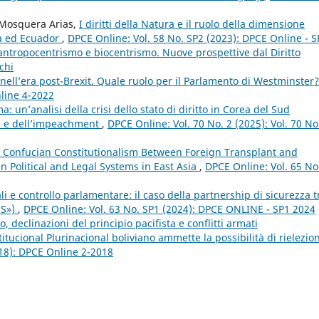
 Mosquera Arias,
I diritti della Natura e il ruolo della dimensione
ia ed Ecuador
,
DPCE Online: Vol. 58 No. SP2 (2023): DPCE Online - S
 antropocentrismo e biocentrismo. Nuove prospettive dal Diritto
chi
nell’era post-Brexit. Quale ruolo per il Parlamento di Westminster
nline 4-2022
 un’analisi della crisi dello stato di diritto in Corea del Sud
ne e dell’impeachment
,
DPCE Online: Vol. 70 No. 2 (2025): Vol. 70 No
 Confucian Constitutionalism Between Foreign Transplant and
in Political and Legal Systems in East Asia
,
DPCE Online: Vol. 65 No
iali e controllo parlamentare: il caso della partnership di sicurezza t
US»)
,
DPCE Online: Vol. 63 No. SP1 (2024): DPCE ONLINE - SP1 2024
declinazioni del principio pacifista e conflitti armati
titucional Plurinacional boliviano ammette la possibilità di rielezio
018): DPCE Online 2-2018