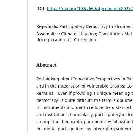
DOI:
https://doi.org/10.57660/dpceonline.2023.
Keywords:
Participatory Democracy (Instruments
Assemblies; Climate Litigation; Constitution-Ma
(Incorporation of); Citizenship.
Abstract
Re-thinking about Innovative Perspectives in Pa
and in the Integration of Vulnerable Groups: C
Remains ‒ Even if providing a unique meaning to
democracy’ is quite difficult, the term is doubtl
of instruments in order to reduce the distance 
and institutions. Particularly, participatory ins
enlarge the democratic parameter by following t
the digital participations as integrating vulner