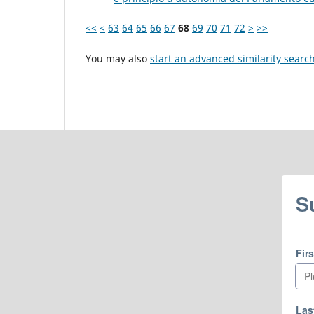
<<
<
63
64
65
66
67
68
69
70
71
72
>
>>
You may also
start an advanced similarity searc