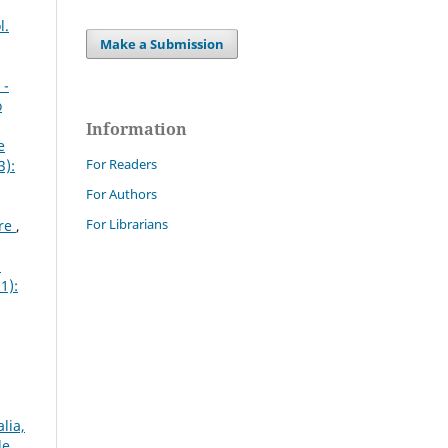
l.
Make a Submission
 -
o
Information
e
For Readers
3):
For Authors
For Librarians
are
,
i
1):
lia,
le