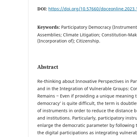
DOI:
https://doi.org/10.57660/dpceonline.2023.
Keywords:
Participatory Democracy (Instruments
Assemblies; Climate Litigation; Constitution-Ma
(Incorporation of); Citizenship.
Abstract
Re-thinking about Innovative Perspectives in Pa
and in the Integration of Vulnerable Groups: C
Remains ‒ Even if providing a unique meaning to
democracy’ is quite difficult, the term is doubtl
of instruments in order to reduce the distance 
and institutions. Particularly, participatory ins
enlarge the democratic parameter by following t
the digital participations as integrating vulner