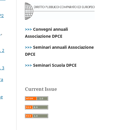
P2
>>>
Convegni annuali
?
,
Associazione DPCE
>>>
Seminari annuali Associazione
. 2
DPCE
>>>
Seminari Scuola DPCE
. 3
ra
Current Issue
ne