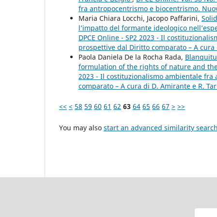
fra antropocentrismo e biocentrismo. Nuove
Maria Chiara Locchi, Jacopo Paffarini,
Soli
l’impatto del formante ideologico nell’esp
DPCE Online - SP2 2023 - Il costituzional
prospettive dal Diritto comparato – A cura 
Paola Daniela De la Rocha Rada,
Blanquitu
formulation of the rights of nature and t
2023 - Il costituzionalismo ambientale fra
comparato – A cura di D. Amirante e R. Tar
<<
<
58
59
60
61
62
63
64
65
66
67
>
>>
You may also
start an advanced similarity searc