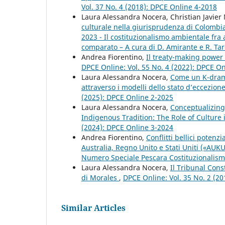
Vol. 37 No. 4 (2018): DPCE Online 4-2018
Laura Alessandra Nocera, Christian Javier
culturale nella giurisprudenza di Colomb
2023 - Il costituzionalismo ambientale fra
comparato – A cura di D. Amirante e R. Tar
Andrea Fiorentino,
Il treaty-making power 
DPCE Online: Vol. 55 No. 4 (2022): DPCE O
Laura Alessandra Nocera,
Come un K-drama:
attraverso i modelli dello stato d’eccezio
(2025): DPCE Online 2-2025
Laura Alessandra Nocera,
Conceptualizing
Indigenous Tradition: The Role of Culture 
(2024): DPCE Online 3-2024
Andrea Fiorentino,
Conflitti bellici potenz
Australia, Regno Unito e Stati Uniti («AUK
Numero Speciale Pescara Costituzionalismo, 
Laura Alessandra Nocera,
Il Tribunal Cons
di Morales
,
DPCE Online: Vol. 35 No. 2 (2
Similar Articles