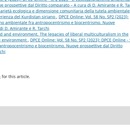
 prospettive dal Diritto comparato – A cura di D. Amirante e R. Ta
darietà ecologica e dimensione comunitaria della tutela ambientale
erienza del Kurdistan siriano
,
DPCE Online: Vol. 58 No. SP2 (2023):
ismo ambientale fra antropocentrismo e biocentrismo. Nuove
di D. Amirante e R. Tarchi
d and environment. The legacies of liberal multiculturalism in the
he environment
,
DPCE Online: Vol. 58 No. SP2 (2023): DPCE Online -
 antropocentrismo e biocentrismo. Nuove prospettive dal Diritto
chi
h
for this article.