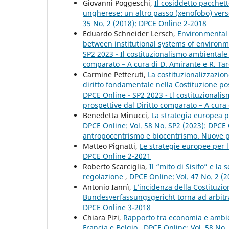
Giovanni Poggeschi,
Il cosiddetto pacchett
ungherese: un altro passo (xenofobo) vers
35 No. 2 (2018): DPCE Online 2-2018
Eduardo Schneider Lersch,
Environmental 
between institutional systems of environm
SP2 2023 - Il costituzionalismo ambientale
comparato – A cura di D. Amirante e R. Tar
Carmine Petteruti,
La costituzionalizzazio
diritto fondamentale nella Costituzione po
DPCE Online - SP2 2023 - Il costituzional
prospettive dal Diritto comparato – A cura 
Benedetta Minucci,
La strategia europea pe
DPCE Online: Vol. 58 No. SP2 (2023): DPCE 
antropocentrismo e biocentrismo. Nuove pro
Matteo Pignatti,
Le strategie europee per l
DPCE Online 2-2021
Roberto Scarciglia,
Il “mito di Sisifo” e la
regolazione
,
DPCE Online: Vol. 47 No. 2 (
Antonio Iannì,
L’incidenza della Costituzion
Bundesverfassungsgericht torna ad arbitra
DPCE Online 3-2018
Chiara Pizi,
Rapporto tra economia e ambien
Francia e Belgio
,
DPCE Online: Vol. 58 No.