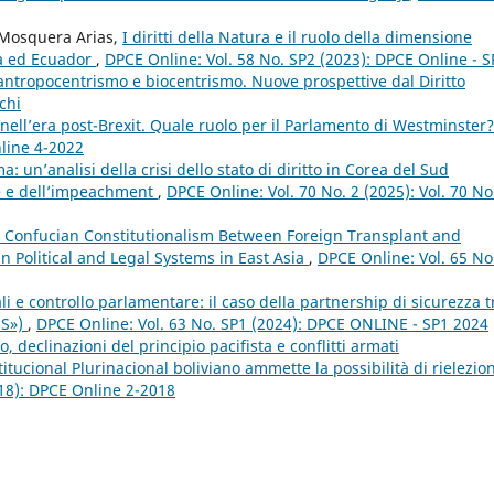
 Mosquera Arias,
I diritti della Natura e il ruolo della dimensione
ia ed Ecuador
,
DPCE Online: Vol. 58 No. SP2 (2023): DPCE Online - S
 antropocentrismo e biocentrismo. Nuove prospettive dal Diritto
chi
nell’era post-Brexit. Quale ruolo per il Parlamento di Westminster
nline 4-2022
 un’analisi della crisi dello stato di diritto in Corea del Sud
ne e dell’impeachment
,
DPCE Online: Vol. 70 No. 2 (2025): Vol. 70 No
 Confucian Constitutionalism Between Foreign Transplant and
in Political and Legal Systems in East Asia
,
DPCE Online: Vol. 65 No
iali e controllo parlamentare: il caso della partnership di sicurezza t
US»)
,
DPCE Online: Vol. 63 No. SP1 (2024): DPCE ONLINE - SP1 2024
declinazioni del principio pacifista e conflitti armati
titucional Plurinacional boliviano ammette la possibilità di rielezio
018): DPCE Online 2-2018