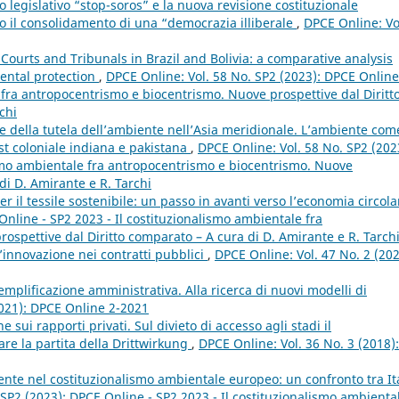
o legislativo “stop-soros” e la nuova revisione costituzionale
o il consolidamento di una “democrazia illiberale
,
DPCE Online: Vo
Courts and Tribunals in Brazil and Bolivia: a comparative analysis
ental protection
,
DPCE Online: Vol. 58 No. SP2 (2023): DPCE Online
 fra antropocentrismo e biocentrismo. Nuove prospettive dal Diritt
chi
ne della tutela dell’ambiente nell’Asia meridionale. L’ambiente com
st coloniale indiana e pakistana
,
DPCE Online: Vol. 58 No. SP2 (202
ismo ambientale fra antropocentrismo e biocentrismo. Nuove
di D. Amirante e R. Tarchi
r il tessile sostenibile: un passo in avanti verso l’economia circol
Online - SP2 2023 - Il costituzionalismo ambientale fra
spettive dal Diritto comparato – A cura di D. Amirante e R. Tarch
’innovazione nei contratti pubblici
,
DPCE Online: Vol. 47 No. 2 (202
 semplificazione amministrativa. Alla ricerca di nuovi modelli di
2021): DPCE Online 2-2021
e sui rapporti privati. Sul divieto di accesso agli stadi il
re la partita della Drittwirkung
,
DPCE Online: Vol. 36 No. 3 (2018):
te nel costituzionalismo ambientale europeo: un confronto tra Ita
 SP2 (2023): DPCE Online - SP2 2023 - Il costituzionalismo ambienta