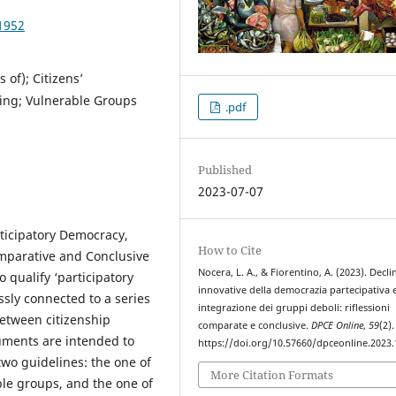
1952
 of); Citizens’
king; Vulnerable Groups
.pdf
Published
2023-07-07
rticipatory Democracy,
How to Cite
omparative and Conclusive
Nocera, L. A., & Fiorentino, A. (2023). Decli
 qualify ‘participatory
innovative della democrazia partecipativa 
essly connected to a series
integrazione dei gruppi deboli: riflessioni
between citizenship
comparate e conclusive.
DPCE Online
,
59
(2).
truments are intended to
https://doi.org/10.57660/dpceonline.2023
wo guidelines: the one of
More Citation Formats
able groups, and the one of