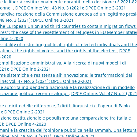
ti e le libertà costituzionalmente garantiti nella decisione n° 2021-8
tionnel
,
DPCE Online: Vol. 48 No. 3 (2021): DPCE Online 3-2021
 tardiva reazione della Commissione europea ad un legittimo presi
 48 No. 3 (2021): DPCE Online 3-2021
the European Union and third countries to contain migration flows
res”: the case of the resettlement of refugees in EU Member Stat
nline 4-2020
sibility of restricting political rights of elected individuals and the
ations, the rights of voters, and the rights of the elected
,
DPCE
4-2020
 semplificazione amministrativa. Alla ricerca di nuovi modelli di
2021): DPCE Online 2-2021
me sistemiche e resistenze all’innovazione: le trasformazioni del
ne: Vol. 47 No. 2 (2021): DPCE Online 2-2021
le autorità indipendenti nazionali e la realizzazione di un modello
cazione politica: recenti sviluppi
,
DPCE Online: Vol. 47 No. 2 (2021
e diritto delle differenze. I diritti linguistici e l’opera di Paolo
1): DPCE Online 2-2021
azione costituzionale e populismo: una comparazione tra Italia e
20): DPCE Online 4-2020
ulmani e la crescita dell’opinione pubblica nella Ummah. Una lettura
line: Vol. 48 No. 3 (2021): DPCE Online 3-2021