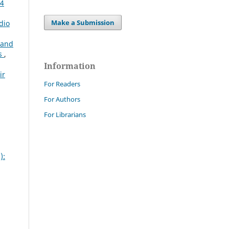
24
Make a Submission
dio
 and
es
,
Information
ir
For Readers
For Authors
For Librarians
):