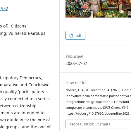
1952
 of); Citizens’
king; Vulnerable Groups
.pdf
Published
2023-07-07
rticipatory Democracy,
How to Cite
omparative and Conclusive
Nocera, L. A., & Fiorentino, A. (2023). Decli
 qualify ‘participatory
innovative della democrazia partecipativa 
essly connected to a series
integrazione dei gruppi deboli: riflessioni
between citizenship
comparate e conclusive.
DPCE Online
,
59
(2).
truments are intended to
https://doi.org/10.57660/dpceonline.2023
wo guidelines: the one of
More Citation Formats
able groups, and the one of