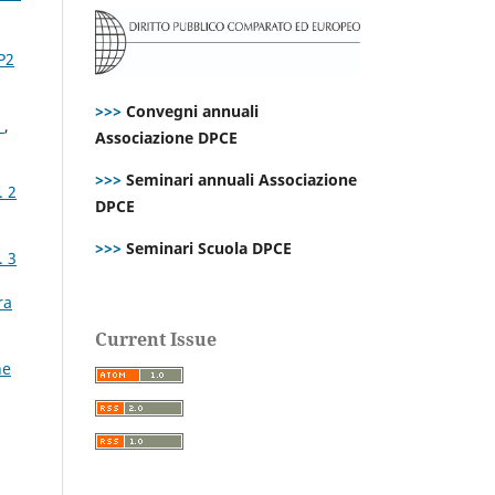
P2
>>>
Convegni annuali
?
,
Associazione DPCE
>>>
Seminari annuali Associazione
. 2
DPCE
>>>
Seminari Scuola DPCE
. 3
ra
Current Issue
ne