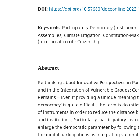
DOI:
https://doi.org/10.57660/dpceonline.2023.
Keywords:
Participatory Democracy (Instruments
Assemblies; Climate Litigation; Constitution-Ma
(Incorporation of); Citizenship.
Abstract
Re-thinking about Innovative Perspectives in Pa
and in the Integration of Vulnerable Groups: C
Remains ‒ Even if providing a unique meaning to
democracy’ is quite difficult, the term is doubtl
of instruments in order to reduce the distance 
and institutions. Particularly, participatory ins
enlarge the democratic parameter by following t
the digital participations as integrating vulner