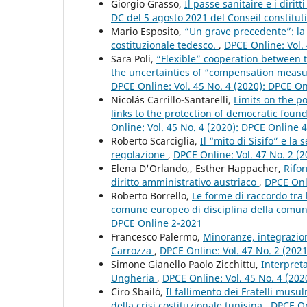
Giorgio Grasso,
Il passe sanitaire e i dirit
DC del 5 agosto 2021 del Conseil constitu
Mario Esposito,
“Un grave precedente”: la
costituzionale tedesco.
,
DPCE Online: Vol.
Sara Poli,
“Flexible” cooperation between 
the uncertainties of “compensation measu
DPCE Online: Vol. 45 No. 4 (2020): DPCE O
Nicolás Carrillo-Santarelli,
Limits on the pos
links to the protection of democratic found
Online: Vol. 45 No. 4 (2020): DPCE Online 
Roberto Scarciglia,
Il “mito di Sisifo” e la
regolazione
,
DPCE Online: Vol. 47 No. 2 (
Elena D'Orlando,, Esther Happacher,
Rifor
diritto amministrativo austriaco
,
DPCE Onli
Roberto Borrello,
Le forme di raccordo tra 
comune europeo di disciplina della comuni
DPCE Online 2-2021
Francesco Palermo,
Minoranze, integrazione 
Carrozza
,
DPCE Online: Vol. 47 No. 2 (202
Simone Gianello Paolo Zicchittu,
Interpret
Ungheria
,
DPCE Online: Vol. 45 No. 4 (20
Ciro Sbailò,
Il fallimento dei Fratelli mus
della crisi costituzionale tunisina
,
DPCE On