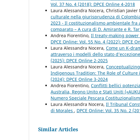
Vol. 37 No. 4 (2018): DPCE Online 4-2018
Laura Alessandra Nocera, Christian Javier
culturale nella giurisprudenza di Colomb
2023 - Il costituzionalismo ambientale fra
comparato – A cura di D. Amirante e R. Tar
Andrea Fiorentino,
Il treaty-making power 
DPCE Online: Vol. 55 No. 4 (2022): DPCE O
Laura Alessandra Nocera,
Come un K-drama:
attraverso i modelli dello stato d’eccezio
(2025): DPCE Online 2-2025
Laura Alessandra Nocera,
Conceptualizing
Indigenous Tradition: The Role of Culture 
(2024): DPCE Online 3-2024
Andrea Fiorentino,
Conflitti bellici potenz
Australia, Regno Unito e Stati Uniti («AUK
Numero Speciale Pescara Costituzionalismo, 
Laura Alessandra Nocera,
Il Tribunal Cons
di Morales
,
DPCE Online: Vol. 35 No. 2 (2
Similar Articles