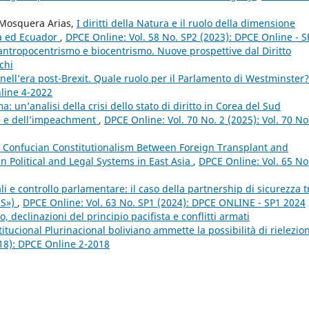
 Mosquera Arias,
I diritti della Natura e il ruolo della dimensione
ia ed Ecuador
,
DPCE Online: Vol. 58 No. SP2 (2023): DPCE Online - S
 antropocentrismo e biocentrismo. Nuove prospettive dal Diritto
chi
nell’era post-Brexit. Quale ruolo per il Parlamento di Westminster
nline 4-2022
 un’analisi della crisi dello stato di diritto in Corea del Sud
ne e dell’impeachment
,
DPCE Online: Vol. 70 No. 2 (2025): Vol. 70 No
 Confucian Constitutionalism Between Foreign Transplant and
in Political and Legal Systems in East Asia
,
DPCE Online: Vol. 65 No
iali e controllo parlamentare: il caso della partnership di sicurezza t
US»)
,
DPCE Online: Vol. 63 No. SP1 (2024): DPCE ONLINE - SP1 2024
declinazioni del principio pacifista e conflitti armati
titucional Plurinacional boliviano ammette la possibilità di rielezio
018): DPCE Online 2-2018