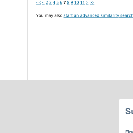
<<
<
2
3
4
5
6
7
8
9
10
11
>
>>
You may also
start an advanced similarity searc