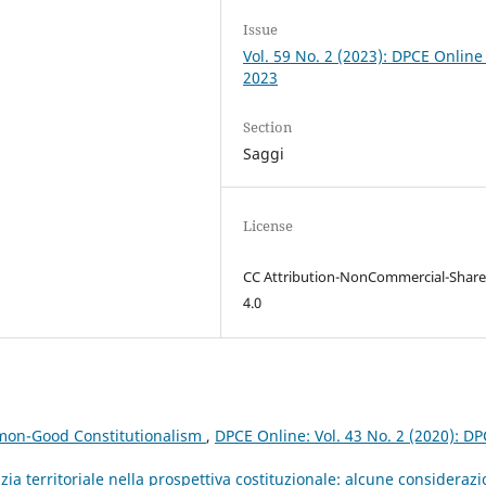
Issue
Vol. 59 No. 2 (2023): DPCE Online
2023
Section
Saggi
License
CC Attribution-NonCommercial-Share
4.0
mon-Good Constitutionalism
,
DPCE Online: Vol. 43 No. 2 (2020): D
ia territoriale nella prospettiva costituzionale: alcune consideraz