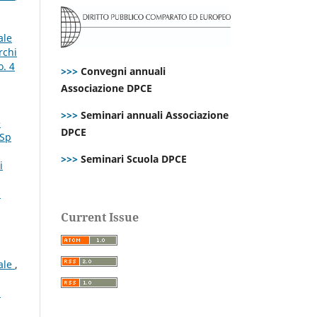
ale
rchi
o. 4
>>>
Convegni annuali
Associazione DPCE
>>>
Seminari annuali Associazione
e
DPCE
 Sp
>>>
Seminari Scuola DPCE
i
-
Current Issue
rale
,
i