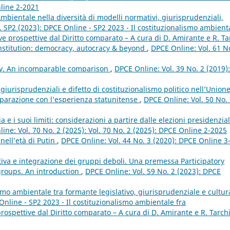
nline 2-2021
Ambientale nella diversità di modelli normativi, giurisprudenziali,
. SP2 (2023): DPCE Online - SP2 2023 - Il costituzionalismo ambient
 prospettive dal Diritto comparato – A cura di D. Amirante e R. Ta
onstitution: democracy, autocracy & beyond
,
DPCE Online: Vol. 61 N
ry. An incomparable comparison
,
DPCE Online: Vol. 39 No. 2 (2019):
giurisprudenziali e difetto di costituzionalismo politico nell’Union
mparazione con l’esperienza statunitense
,
DPCE Online: Vol. 50 No.
 e i suoi limiti: considerazioni a partire dalle elezioni presidenzial
ine: Vol. 70 No. 2 (2025): Vol. 70 No. 2 (2025): DPCE Online 2-2025
 nell’età di Putin
,
DPCE Online: Vol. 44 No. 3 (2020): DPCE Online 3
iva e integrazione dei gruppi deboli. Una premessa Participatory
groups. An introduction
,
DPCE Online: Vol. 59 No. 2 (2023): DPCE
smo ambientale tra formante legislativo, giurisprudenziale e cultu
Online - SP2 2023 - Il costituzionalismo ambientale fra
spettive dal Diritto comparato – A cura di D. Amirante e R. Tarch