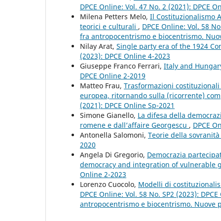
DPCE Online: Vol. 47 No. 2 (2021): DPCE O
Milena Petters Melo,
Il Costituzionalismo 
teorici e culturali
,
DPCE Online: Vol. 58 No
fra antropocentrismo e biocentrismo. Nuove
Nilay Arat,
Single party era of the 1924 C
(2023): DPCE Online 4-2023
Giuseppe Franco Ferrari,
Italy and Hunga
DPCE Online 2-2019
Matteo Frau,
Trasformazioni costituzionali 
europea, ritornando sulla (ricorrente) co
(2021): DPCE Online Sp-2021
Simone Gianello,
La difesa della democrazia
romene e dall’affaire Georgescu
,
DPCE Onl
Antonella Salomoni,
Teorie della sovranità
2020
Angela Di Gregorio,
Democrazia partecipat
democracy and integration of vulnerable 
Online 2-2023
Lorenzo Cuocolo,
Modelli di costituzionali
DPCE Online: Vol. 58 No. SP2 (2023): DPCE 
antropocentrismo e biocentrismo. Nuove pro