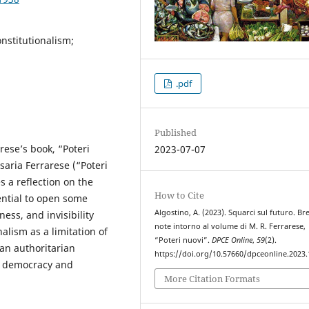
nstitutionalism;
.pdf
Published
rese’s book, “Poteri
2023-07-07
aria Ferrarese (“Poteri
s a reflection on the
How to Cite
ential to open some
Algostino, A. (2023). Squarci sul futuro. Br
ess, and invisibility
note intorno al volume di M. R. Ferrarese,
lism as a limitation of
“Poteri nuovi”.
DPCE Online
,
59
(2).
 an authoritarian
https://doi.org/10.57660/dpceonline.2023
en democracy and
More Citation Formats