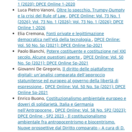
1 (2020): DPCE Online 1-2020
Luca Pietro Vanoni,
Oltre lo specchio. Trumpy-Dumpty
e la crisi del Rule of Law
,
DPCE Online: Vol. 73 No. 1
(2026): Vol. 73 No. 1 (2026): Vol. 73 No. 1 (2026): DPCE
Online 1-2026
Elia Cremona,
Fonti private e legittimazione
democratica nell’età della tecnologia
,
DPCE Online:
Vol. 50 No. Sp (2021): DPCE Online Sp-2021
Paolo Bianchi,
Potere costituente e costituzione nel XXI
secolo. Alcune questioni aperte
,
DPCE Online: Vol. 50
No. Sp (2021): DPCE Online Sp-2021
Giovanni De Gregorio,
Il diritto delle piattaforme
digitali: un’analisi comparata dell’approccio
statunitense ed europeo al governo della libertà di
espressione
,
DPCE Online: Vol. 50 No. Sp (2021): DPCE
Online Sp-2021
Enrico Buono,
Costituzionalismo ambientale europeo e
doveri di solidarietà. Italia e Germania
nell’Antropocene
,
DPCE Online: Vol. 58 No. SP2 (2023):
DPCE Online - SP2 2023 - Il costituzionalismo
ambientale fra antropocentrismo e biocentrismo.
Nuove prospettive dal Diritto comparato – A cura di D.