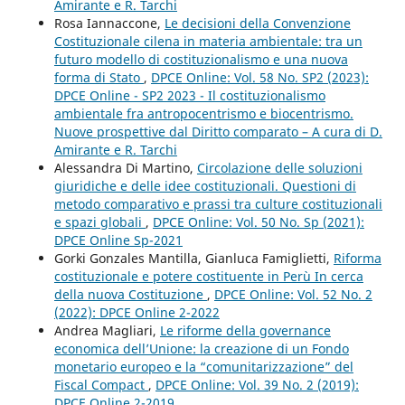
Amirante e R. Tarchi
Rosa Iannaccone,
Le decisioni della Convenzione
Costituzionale cilena in materia ambientale: tra un
futuro modello di costituzionalismo e una nuova
forma di Stato
,
DPCE Online: Vol. 58 No. SP2 (2023):
DPCE Online - SP2 2023 - Il costituzionalismo
ambientale fra antropocentrismo e biocentrismo.
Nuove prospettive dal Diritto comparato – A cura di D.
Amirante e R. Tarchi
Alessandra Di Martino,
Circolazione delle soluzioni
giuridiche e delle idee costituzionali. Questioni di
metodo comparativo e prassi tra culture costituzionali
e spazi globali
,
DPCE Online: Vol. 50 No. Sp (2021):
DPCE Online Sp-2021
Gorki Gonzales Mantilla, Gianluca Famiglietti,
Riforma
costituzionale e potere costituente in Perù In cerca
della nuova Costituzione
,
DPCE Online: Vol. 52 No. 2
(2022): DPCE Online 2-2022
Andrea Magliari,
Le riforme della governance
economica dell’Unione: la creazione di un Fondo
monetario europeo e la “comunitarizzazione” del
Fiscal Compact
,
DPCE Online: Vol. 39 No. 2 (2019):
DPCE Online 2-2019