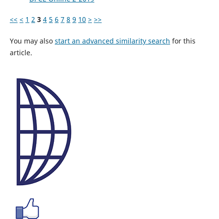
<<
<
1
2
3
4
5
6
7
8
9
10
>
>>
You may also
start an advanced similarity search
for this
article.