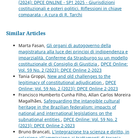
(2024): DPCE ONLINE - SP1 2025 - Giurisdizioni
costituzionali e poteri politici. Riflessioni in chiave
comparata - A cura di R. Tarchi
Similar Articles
Marta Fasan,
Gli organi di autogoverno della
magistratura alla luce dei principi di indipendenza e
imparzialità. Conferme da Strasburgo su un modello
costituzionale di Consiglio di Giustizia
,
DPCE Online:
Vol. 59 No. 2 (2023): DPCE Online 2-2023
Tania Groppi,
New and old challenges to the
legitimacy of constitutional adjudication
,
DPCE
Online: Vol. 59 No. 2 (2023): DPCE Online 2-2023
Francisco Humberto Cunha Filho, Allan Carlos Moreira
Magalhães,
Safeguarding the intangible cultural
heritage in the Brazilian federalism: impacts of
national and international legislations on the
subnational entities
,
DPCE Online: Vol. 59 No. 2
(2023): DPCE Online 2-2023
Bruno Brancati,
L’integrazione tra scienza e diritto, in
relazione all’ammissione ai trattamenti di terapia