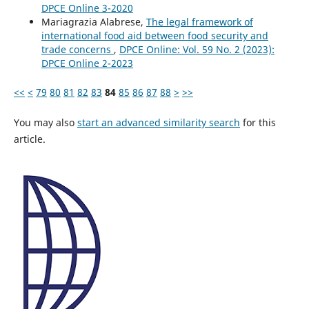
DPCE Online 3-2020
Mariagrazia Alabrese,
The legal framework of
international food aid between food security and
trade concerns
,
DPCE Online: Vol. 59 No. 2 (2023):
DPCE Online 2-2023
<<
<
79
80
81
82
83
84
85
86
87
88
>
>>
You may also
start an advanced similarity search
for this
article.