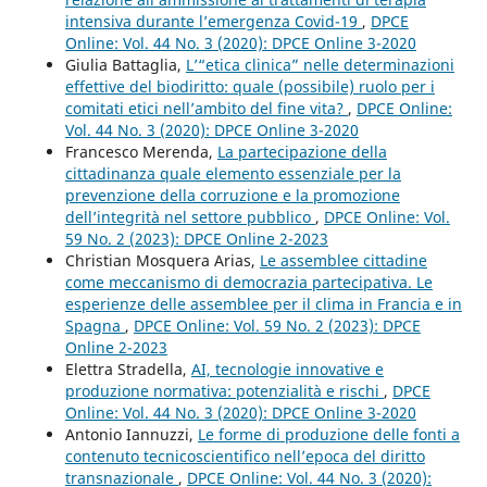
intensiva durante l’emergenza Covid-19
,
DPCE
Online: Vol. 44 No. 3 (2020): DPCE Online 3-2020
Giulia Battaglia,
L’“etica clinica” nelle determinazioni
effettive del biodiritto: quale (possibile) ruolo per i
comitati etici nell’ambito del fine vita?
,
DPCE Online:
Vol. 44 No. 3 (2020): DPCE Online 3-2020
Francesco Merenda,
La partecipazione della
cittadinanza quale elemento essenziale per la
prevenzione della corruzione e la promozione
dell’integrità nel settore pubblico
,
DPCE Online: Vol.
59 No. 2 (2023): DPCE Online 2-2023
Christian Mosquera Arias,
Le assemblee cittadine
come meccanismo di democrazia partecipativa. Le
esperienze delle assemblee per il clima in Francia e in
Spagna
,
DPCE Online: Vol. 59 No. 2 (2023): DPCE
Online 2-2023
Elettra Stradella,
AI, tecnologie innovative e
produzione normativa: potenzialità e rischi
,
DPCE
Online: Vol. 44 No. 3 (2020): DPCE Online 3-2020
Antonio Iannuzzi,
Le forme di produzione delle fonti a
contenuto tecnicoscientifico nell’epoca del diritto
transnazionale
,
DPCE Online: Vol. 44 No. 3 (2020):