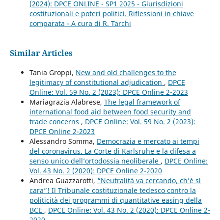
(2024): DPCE ONLINE - SP1 2025 - Giurisdizioni
costituzionali e poteri politici. Riflessioni in chiave
comparata - A cura di R. Tarchi
Similar Articles
Tania Groppi,
New and old challenges to the
legitimacy of constitutional adjudication
,
DPCE
Online: Vol. 59 No. 2 (2023): DPCE Online 2-2023
Mariagrazia Alabrese,
The legal framework of
international food aid between food security and
trade concerns
,
DPCE Online: Vol. 59 No. 2 (2023):
DPCE Online 2-2023
Alessandro Somma,
Democrazia e mercato ai tempi
del coronavirus. La Corte di Karlsruhe e la difesa a
senso unico dell’ortodossia neoliberale
,
DPCE Online:
Vol. 43 No. 2 (2020): DPCE Online 2-2020
Andrea Guazzarotti,
“Neutralità va cercando, ch’è sì
cara”! Il Tribunale costituzionale tedesco contro la
politicità dei programmi di quantitative easing della
BCE
,
DPCE Online: Vol. 43 No. 2 (2020): DPCE Online 2-
2020