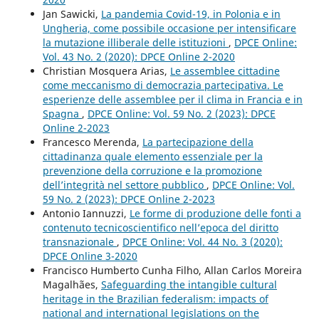
Jan Sawicki,
La pandemia Covid-19, in Polonia e in
Ungheria, come possibile occasione per intensificare
la mutazione illiberale delle istituzioni
,
DPCE Online:
Vol. 43 No. 2 (2020): DPCE Online 2-2020
Christian Mosquera Arias,
Le assemblee cittadine
come meccanismo di democrazia partecipativa. Le
esperienze delle assemblee per il clima in Francia e in
Spagna
,
DPCE Online: Vol. 59 No. 2 (2023): DPCE
Online 2-2023
Francesco Merenda,
La partecipazione della
cittadinanza quale elemento essenziale per la
prevenzione della corruzione e la promozione
dell’integrità nel settore pubblico
,
DPCE Online: Vol.
59 No. 2 (2023): DPCE Online 2-2023
Antonio Iannuzzi,
Le forme di produzione delle fonti a
contenuto tecnicoscientifico nell’epoca del diritto
transnazionale
,
DPCE Online: Vol. 44 No. 3 (2020):
DPCE Online 3-2020
Francisco Humberto Cunha Filho, Allan Carlos Moreira
Magalhães,
Safeguarding the intangible cultural
heritage in the Brazilian federalism: impacts of
national and international legislations on the