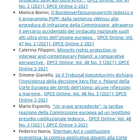
No. 2 (2021): DPCE Online 2-2021
Monica Bonini,
Il Bundesverfassungsgericht tedesco e
il programma PSPP: dalla sentenza «Weiss» alla
procedura di infrazione della Commissione, attraverso
il percorso accidentato del sindacato nazionale sugli
atti ultra vires dell’Unione europea.
,
DPCE Online: Vol.
47 No. 2 (2021): DPCE Online 2-2021
Caterina Filippini,
Minority rights protection in
interwar and contemporary Poland: a comparative
perspective
,
DPCE Online: Vol. 48 No. 3 (2021): DPCE
Online 3-2021
Simone Gianello,
Se il Trybunał Konstytucyjny dichiara
l’inesistenza della decisione Xero Flor v. Poland della
Corte Europea dei Diritti dell’Uomo: alcune riflessioni
a margine
,
DPCE Online: Vol. 48 No. 3 (2021): DPCE
Online 3-2021
Mario Esposito,
“Un grave precedente”: la tardiva
reazione della Commissione europea ad un legittimo
presidio costituzionale tedesco.
,
DPCE Online: Vol. 48
No. 3 (2021): DPCE Online 3-2021
Federico Nania,
Sherman Act e costituzione
economica: la contesa applicativa davanti alla Corte