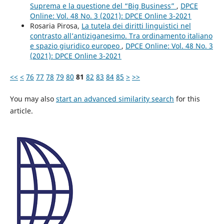
Suprema e la questione del “Big Business”
,
DPCE
Online: Vol. 48 No. 3 (2021): DPCE Online 3-2021
Rosaria Pirosa,
La tutela dei diritti linguistici nel
contrasto all’antiziganesimo. Tra ordinamento italiano
e spazio giuridico europeo
,
DPCE Online: Vol. 48 No. 3
(2021): DPCE Online 3-2021
<<
<
76
77
78
79
80
81
82
83
84
85
>
>>
You may also
start an advanced similarity search
for this
article.