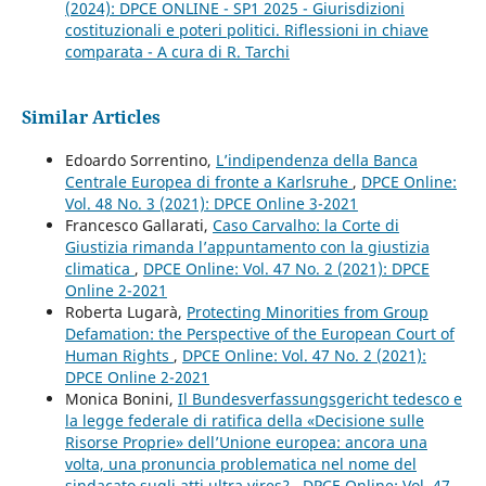
(2024): DPCE ONLINE - SP1 2025 - Giurisdizioni
costituzionali e poteri politici. Riflessioni in chiave
comparata - A cura di R. Tarchi
Similar Articles
Edoardo Sorrentino,
L’indipendenza della Banca
Centrale Europea di fronte a Karlsruhe
,
DPCE Online:
Vol. 48 No. 3 (2021): DPCE Online 3-2021
Francesco Gallarati,
Caso Carvalho: la Corte di
Giustizia rimanda l’appuntamento con la giustizia
climatica
,
DPCE Online: Vol. 47 No. 2 (2021): DPCE
Online 2-2021
Roberta Lugarà,
Protecting Minorities from Group
Defamation: the Perspective of the European Court of
Human Rights
,
DPCE Online: Vol. 47 No. 2 (2021):
DPCE Online 2-2021
Monica Bonini,
Il Bundesverfassungsgericht tedesco e
la legge federale di ratifica della «Decisione sulle
Risorse Proprie» dell’Unione europea: ancora una
volta, una pronuncia problematica nel nome del
sindacato sugli atti ultra vires?
,
DPCE Online: Vol. 47